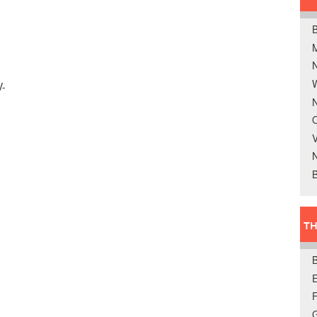
B
W
V-
N
O
V
B
TH
E