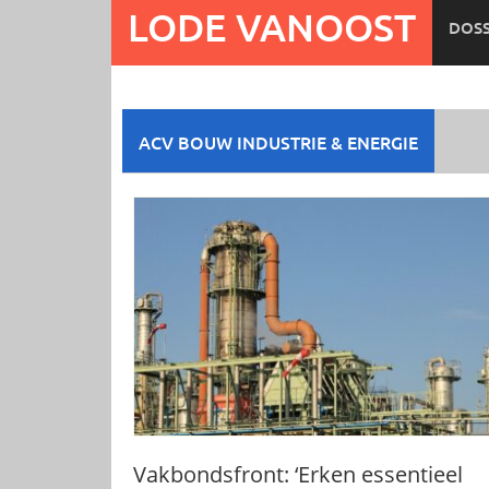
Ga
LODE VANOOST
DOSS
naar
de
inhoud
ACV BOUW INDUSTRIE & ENERGIE
Vakbondsfront: ‘Erken essentieel