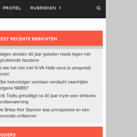
PROFIEL
RUBRIEKEN
EST RECENTE BERICHTEN
elgen streden 90 jaar geleden reeds tegen het
prukkende fascisme
l wie het niet met N-VA-Halle eens is verspreidt
onzin’
lke treinreiziger voortaan verdacht zwartrijder
volgens NMBS?
rik Todts gehuldigd na 30 jaar inzet voor ethische
ondsenwerving
e Britse Keir Starmer was principeloos en een
enocide-ontkenner
SSIERS