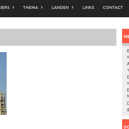
IERS
THEMA
LANDEN
LINKS
CONTACT
ME
B
o
A
‘
E
E
f
D
g
DO