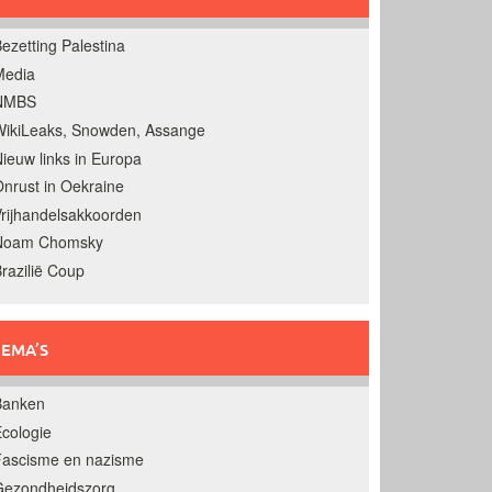
ezetting Palestina
Media
NMBS
ikiLeaks, Snowden, Assange
ieuw links in Europa
nrust in Oekraine
rijhandelsakkoorden
Noam Chomsky
razilië Coup
EMA’S
Banken
cologie
Fascisme en nazisme
Gezondheidszorg