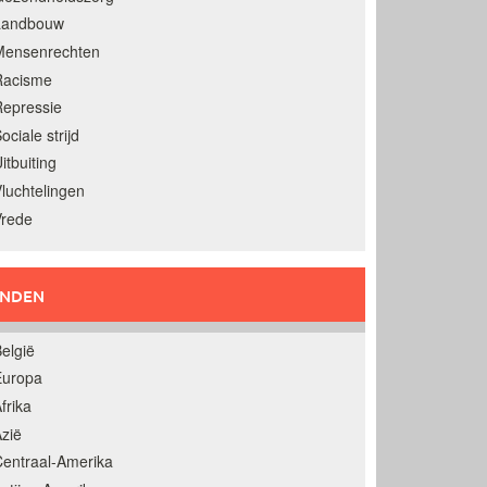
Landbouw
Mensenrechten
Racisme
epressie
ociale strijd
itbuiting
luchtelingen
Vrede
ANDEN
elgië
Europa
frika
zië
entraal-Amerika