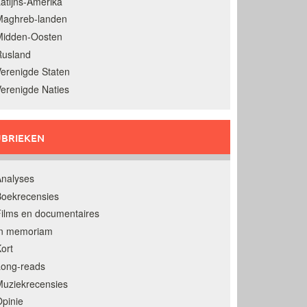
atijns-Amerika
Maghreb-landen
Midden-Oosten
Rusland
erenigde Staten
erenigde Naties
BRIEKEN
nalyses
oekrecensies
ilms en documentaires
In memoriam
ort
Long-reads
uziekrecensies
pinie