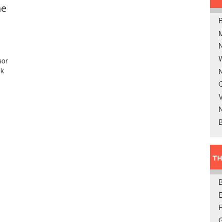
he
B
W
sor
nk
N
O
V
B
TH
E