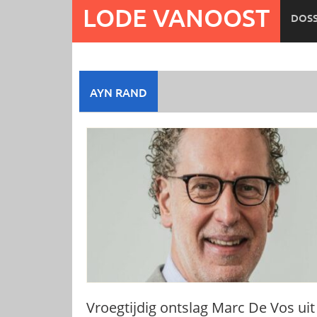
Ga
LODE VANOOST
DOSS
naar
de
inhoud
AYN RAND
Vroegtijdig ontslag Marc De Vos uit