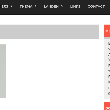
IERS
THEMA
LANDEN
LINKS
CONTACT
ME
B
o
A
‘
E
E
f
D
g
DO