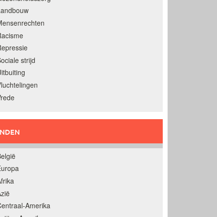
Landbouw
Mensenrechten
Racisme
epressie
ociale strijd
itbuiting
luchtelingen
Vrede
ANDEN
elgië
Europa
frika
zië
entraal-Amerika