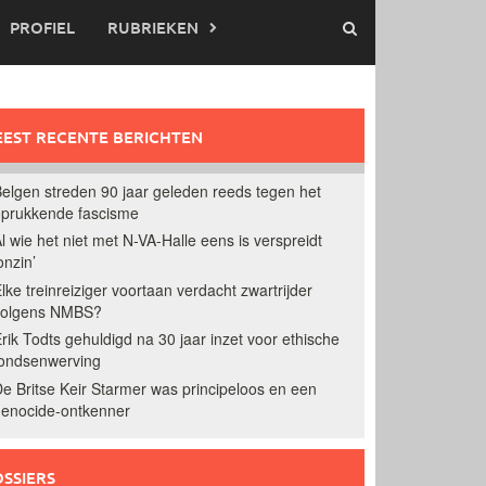
PROFIEL
RUBRIEKEN
EST RECENTE BERICHTEN
elgen streden 90 jaar geleden reeds tegen het
prukkende fascisme
l wie het niet met N-VA-Halle eens is verspreidt
onzin’
lke treinreiziger voortaan verdacht zwartrijder
volgens NMBS?
rik Todts gehuldigd na 30 jaar inzet voor ethische
ondsenwerving
e Britse Keir Starmer was principeloos en een
enocide-ontkenner
SSIERS