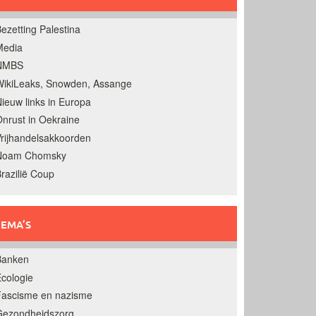
ezetting Palestina
Media
NMBS
ikiLeaks, Snowden, Assange
ieuw links in Europa
nrust in Oekraine
rijhandelsakkoorden
Noam Chomsky
razilië Coup
EMA’S
Banken
cologie
Fascisme en nazisme
Gezondheidszorg