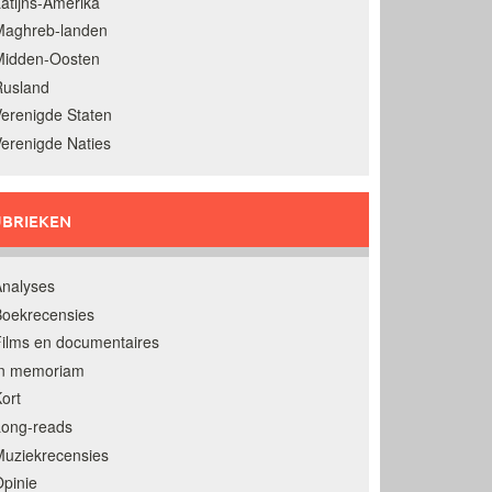
atijns-Amerika
Maghreb-landen
Midden-Oosten
Rusland
erenigde Staten
erenigde Naties
BRIEKEN
nalyses
oekrecensies
ilms en documentaires
In memoriam
ort
Long-reads
uziekrecensies
pinie