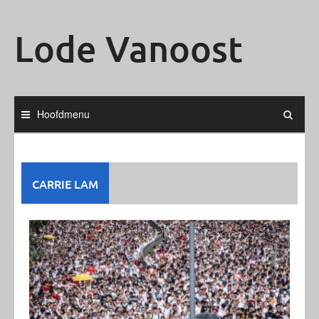
Ga
naar
Lode Vanoost
de
inhoud
Hoofdmenu
CARRIE LAM