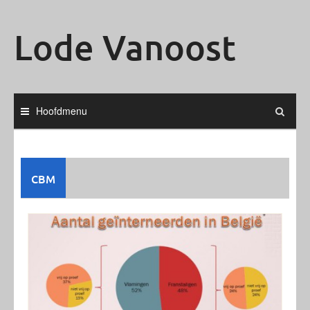
Ga
naar
Lode Vanoost
de
inhoud
Hoofdmenu
CBM