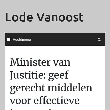
Ga
naar
Lode Vanoost
de
inhoud
Hoofdmenu
Minister van
Justitie: geef
gerecht middelen
voor effectieve