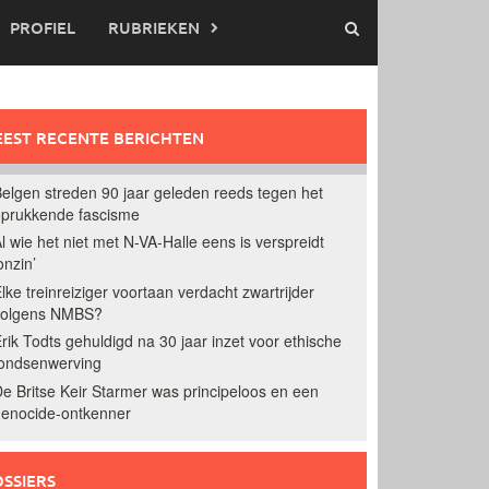
PROFIEL
RUBRIEKEN
EST RECENTE BERICHTEN
elgen streden 90 jaar geleden reeds tegen het
prukkende fascisme
l wie het niet met N-VA-Halle eens is verspreidt
onzin’
lke treinreiziger voortaan verdacht zwartrijder
volgens NMBS?
rik Todts gehuldigd na 30 jaar inzet voor ethische
ondsenwerving
e Britse Keir Starmer was principeloos en een
enocide-ontkenner
SSIERS