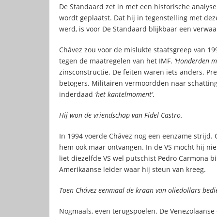
De Standaard zet in met een historische analyse 
wordt geplaatst. Dat hij in tegenstelling met d
werd, is voor De Standaard blijkbaar een verwaa
Chávez zou voor de mislukte staatsgreep van 1992
tegen de maatregelen van het IMF.
‘Honderden ma
zinsconstructie. De feiten waren iets anders. Pr
betogers. Militairen vermoordden naar schatti
inderdaad
‘het kantelmoment’
.
Hij won de vriendschap van Fidel Castro.
In 1994 voerde Chávez nog een eenzame strijd. 
hem ook maar ontvangen. In de VS mocht hij nie
liet diezelfde VS wel putschist Pedro Carmona b
Amerikaanse leider waar hij steun van kreeg.
Toen Chávez eenmaal de kraan van oliedollars bed
Nogmaals, even terugspoelen. De Venezolaanse el