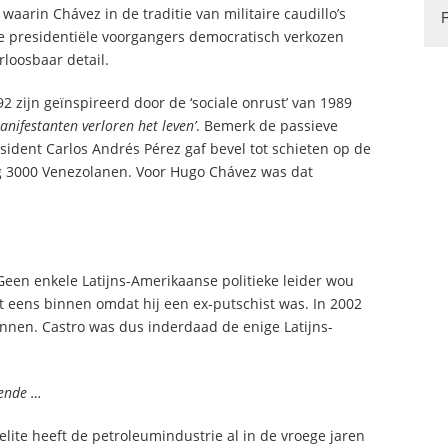
waarin Chávez in de traditie van militaire caudillo’s
eze presidentiële voorgangers democratisch verkozen
rloosbaar detail.
 zijn geïnspireerd door de ‘sociale onrust’ van 1989
nifestanten verloren het leven’
. Bemerk de passieve
esident Carlos Andrés Pérez gaf bevel tot schieten op de
ng 3000 Venezolanen. Voor Hugo Chávez was dat
Geen enkele Latijns-Amerikaanse politieke leider wou
t eens binnen omdat hij een ex-putschist was. In 2002
innen. Castro was dus inderdaad de enige Latijns-
iende …
ite heeft de petroleumindustrie al in de vroege jaren