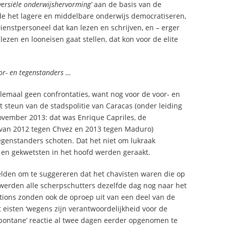
versiële onderwijshervorming’
aan de basis van de
lde het lagere en middelbare onderwijs democratiseren,
 Dienstpersoneel dat kan lezen en schrijven, en – erger
lezen en looneisen gaat stellen, dat kon voor de elite
or- en tegenstanders …
elemaal geen confrontaties, want nog voor de voor- en
 steun van de stadspolitie van Caracas (onder leiding
vember 2013: dat was Enrique Capriles, de
 van 2012 tegen Chvez en 2013 tegen Maduro)
tegenstanders schoten. Dat het niet om lukraak
en en gekwetsten in het hoofd werden geraakt.
lden om te suggereren dat het chavisten waren die op
 werden alle scherpschutters dezelfde dag nog naar het
tions zonden ook de oproep uit van een deel van de
 eisten ‘wegens zijn verantwoordelijkheid voor de
‘spontane’ reactie al twee dagen eerder opgenomen te