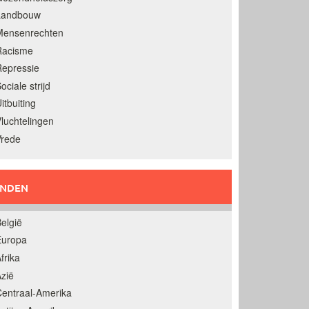
Landbouw
Mensenrechten
Racisme
epressie
ociale strijd
itbuiting
luchtelingen
Vrede
ANDEN
elgië
Europa
frika
zië
entraal-Amerika