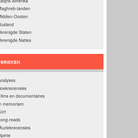
atijns-Amerika
Maghreb-landen
Midden-Oosten
Rusland
erenigde Staten
erenigde Naties
BRIEKEN
nalyses
oekrecensies
ilms en documentaires
In memoriam
ort
Long-reads
uziekrecensies
pinie