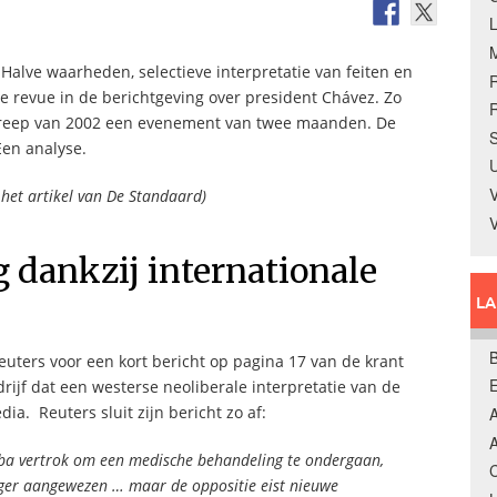
 Halve waarheden, selectieve interpretatie van feiten en
e revue in de berichtgeving over president Chávez. Zo
R
greep van 2002 een evenement van twee maanden. De
S
Een analyse.
U
V
t het artikel van De Standaard)
 dankzij internationale
L
B
uters voor een kort bericht op pagina 17 van de krant
rijf dat een westerse neoliberale interpretatie van de
ia. Reuters sluit zijn bericht zo af:
A
A
Cuba vertrok om een medische behandeling te ondergaan,
C
anger aangewezen … maar de oppositie eist nieuwe