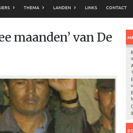
IERS
THEMA
LANDEN
LINKS
CONTACT
wee maanden’ van De
ME
B
o
A
‘
E
E
f
D
g
DO