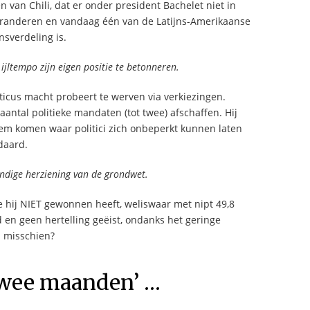
 van Chili, dat er onder president Bachelet niet in
randeren en vandaag één van de Latijns-Amerikaanse
sverdeling is.
ijltempo zijn eigen positie te betonneren.
ticus macht probeert te werven via verkiezingen.
ntal politieke mandaten (tot twee) afschaffen. Hij
eem komen waar politici zich onbeperkt kunnen laten
ndaard.
ndige herziening van de grondwet.
e hij NIET gewonnen heeft, weliswaar met nipt 49,8
d en geen hertelling geëist, ondanks het geringe
n misschien?
twee maanden’ …