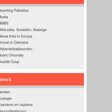
ezetting Palestina
Media
NMBS
ikiLeaks, Snowden, Assange
ieuw links in Europa
nrust in Oekraine
rijhandelsakkoorden
Noam Chomsky
razilië Coup
EMA’S
Banken
cologie
Fascisme en nazisme
Gezondheidszorg