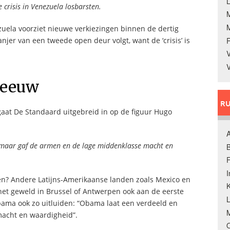
L
 crisis in Venezuela losbarsten.
zuela voorziet nieuwe verkiezingen binnen de dertig
jer van een tweede open deur volgt, want de ‘crisis’ is
V
V
e eeuw
RU
gaat De Standaard uitgebreid in op de figuur Hugo
A
, maar gaf de armen en de lage middenklasse macht en
B
F
den? Andere Latijns-Amerikaanse landen zoals Mexico en
K
 het geweld in Brussel of Antwerpen ook aan de eerste
bama ook zo uitluiden: “Obama laat een verdeeld en
M
macht en waardigheid”.
O