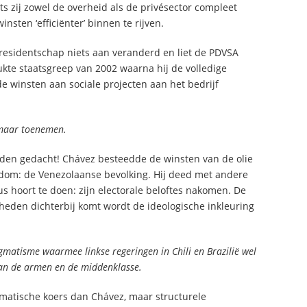
its zij zowel de overheid als de privésector compleet
sten ‘efficiënter’ binnen te rijven.
presidentschap niets aan veranderd en liet de PDVSA
kte staatsgreep van 2002 waarna hij de volledige
de winsten aan sociale projecten aan het bedrijf
 maar toenemen.
dden gedacht! Chávez besteedde de winsten van de olie
jkdom: de Venezolaanse bevolking. Hij deed met andere
s hoort te doen: zijn electorale beloftes nakomen. De
 heden dichterbij komt wordt de ideologische inkleuring
gmatisme waarmee linkse regeringen in Chili en Brazilië wel
van de armen en de middenklasse.
gmatische koers dan Chávez, maar structurele