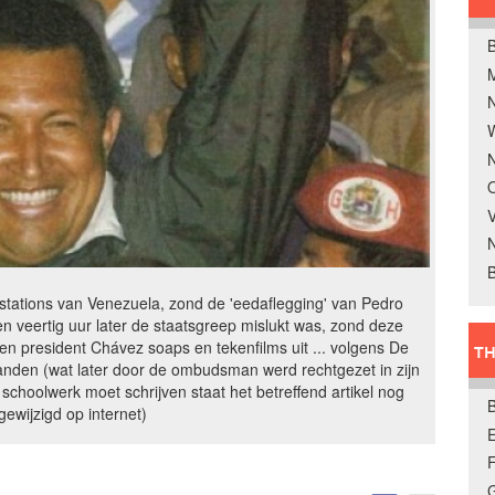
B
W
N
O
V
B
stations van Venezuela, zond de 'eedaflegging' van Pedro
n veertig uur later de staatsgreep mislukt was, zond deze
zen president Chávez soaps en tekenfilms uit ... volgens De
TH
nden (wat later door de ombudsman werd rechtgezet in zijn
choolwerk moet schrijven staat het betreffend artikel nog
ewijzigd op internet)
E