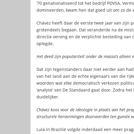
’70 genationaliseerd tot het bedrijf PDVSA. Verm
domineerden, kwam hen dat goed uit om zo de win
Chávez heeft daar de eerste twee jaar van zijn 
grotendeels begaan. Dat veranderde na de mislu
directie verving en de verplichte besteding van 
oplegde.
Het deed zijn populariteit onder de massa’s alleen
Dat zijn tegenstanders daar niet eerder aan ha
van het land aan de echte eigenaars van die ri
woorden wat elke democratisch verkozen politicu
‘analyse’ van De Standaard gaat door. Zodra het
duidelijker.
Chávez koos voor de ideologie in plaats van het pra
structurele hervormingen doorvoerden ten gunste 
Lula in Brazilië volgde inderdaad een meer pra