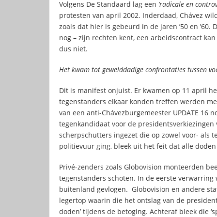
Volgens De Standaard lag een
‘radicale en contro
protesten van april 2002. Inderdaad, Chávez wi
zoals dat hier is gebeurd in de jaren ’50 en ’60.
nog – zijn rechten kent, een arbeidscontract kan 
dus niet.
Het kwam tot gewelddadige confrontaties tussen vo
Dit is manifest onjuist. Er kwamen op 11 april h
tegenstanders elkaar konden treffen werden met
van een anti-Chávezburgemeester UPDATE 16 no
tegenkandidaat voor de presidentsverkiezingen
scherpschutters ingezet die op zowel voor- als 
politievuur ging, bleek uit het feit dat alle dod
Privé-zenders zoals Globovision monteerden bee
tegenstanders schoten. In de eerste verwarring
buitenland gevlogen. Globovision en andere sta
legertop waarin die het ontslag van de president
doden’ tijdens de betoging. Achteraf bleek die 