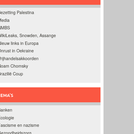
ezetting Palestina
Media
NMBS
ikiLeaks, Snowden, Assange
ieuw links in Europa
nrust in Oekraine
rijhandelsakkoorden
Noam Chomsky
razilië Coup
EMA’S
Banken
cologie
Fascisme en nazisme
Gezondheidszorg