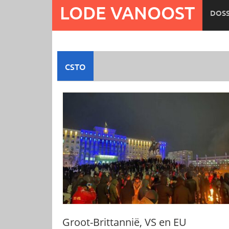
Ga
LODE VANOOST
DOSS
naar
de
inhoud
CSTO
Groot-Brittannië, VS en EU