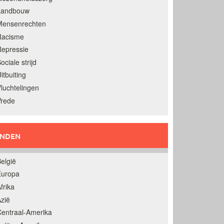
Landbouw
Mensenrechten
Racisme
epressie
ociale strijd
itbuiting
luchtelingen
Vrede
ANDEN
elgië
Europa
frika
zië
entraal-Amerika