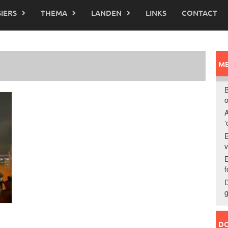
IERS
THEMA
LANDEN
LINKS
CONTACT
ME
B
o
A
‘
E
E
f
D
g
DO