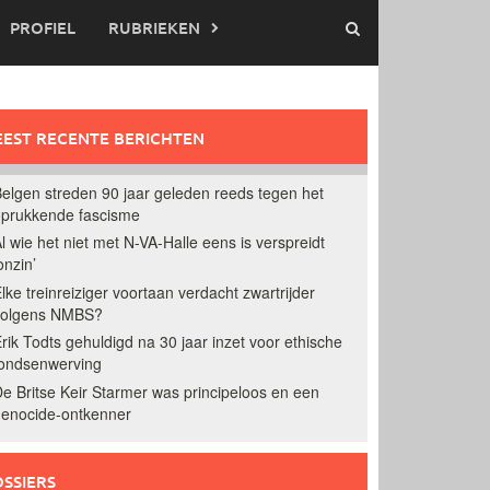
PROFIEL
RUBRIEKEN
EST RECENTE BERICHTEN
elgen streden 90 jaar geleden reeds tegen het
prukkende fascisme
l wie het niet met N-VA-Halle eens is verspreidt
onzin’
lke treinreiziger voortaan verdacht zwartrijder
volgens NMBS?
rik Todts gehuldigd na 30 jaar inzet voor ethische
ondsenwerving
e Britse Keir Starmer was principeloos en een
enocide-ontkenner
SSIERS