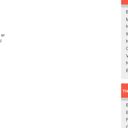
n
B
W
 er
l
N
O
V
B
TH
E