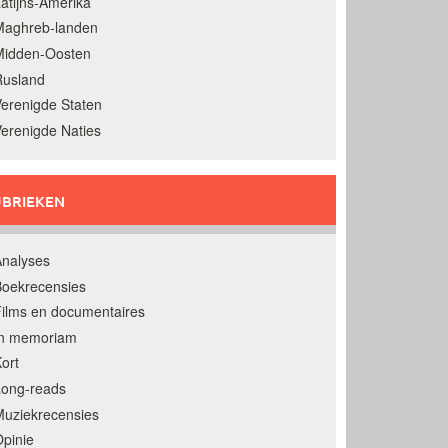
atijns-Amerika
Maghreb-landen
Midden-Oosten
Rusland
erenigde Staten
erenigde Naties
BRIEKEN
nalyses
oekrecensies
ilms en documentaires
In memoriam
ort
Long-reads
uziekrecensies
pinie