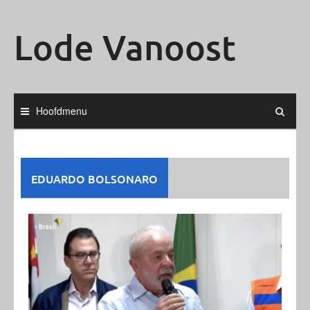
Ga
naar
Lode Vanoost
de
inhoud
Hoofdmenu
EDUARDO BOLSONARO