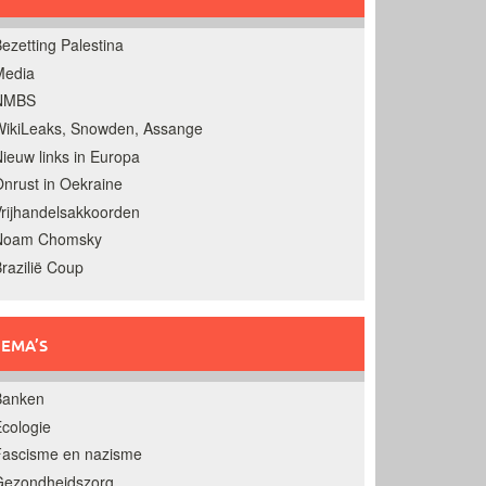
ezetting Palestina
Media
NMBS
ikiLeaks, Snowden, Assange
ieuw links in Europa
nrust in Oekraine
rijhandelsakkoorden
Noam Chomsky
razilië Coup
EMA’S
Banken
cologie
Fascisme en nazisme
Gezondheidszorg