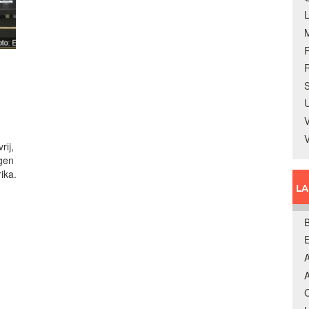
R
S
U
V
rij,
ngen
ika.
L
B
A
A
C