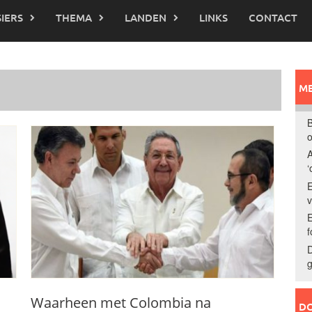
IERS
THEMA
LANDEN
LINKS
CONTACT
ME
B
o
A
‘
E
E
f
D
g
Waarheen met Colombia na
DO