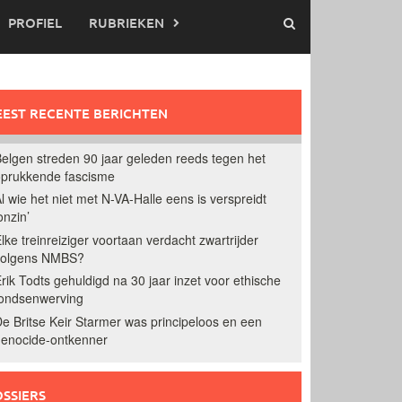
PROFIEL
RUBRIEKEN
EST RECENTE BERICHTEN
elgen streden 90 jaar geleden reeds tegen het
prukkende fascisme
l wie het niet met N-VA-Halle eens is verspreidt
onzin’
lke treinreiziger voortaan verdacht zwartrijder
volgens NMBS?
rik Todts gehuldigd na 30 jaar inzet voor ethische
ondsenwerving
e Britse Keir Starmer was principeloos en een
enocide-ontkenner
SSIERS