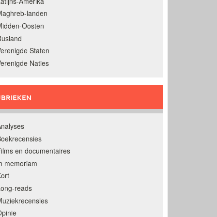
atijns-Amerika
Maghreb-landen
Midden-Oosten
Rusland
erenigde Staten
erenigde Naties
BRIEKEN
nalyses
oekrecensies
ilms en documentaires
In memoriam
ort
Long-reads
uziekrecensies
pinie