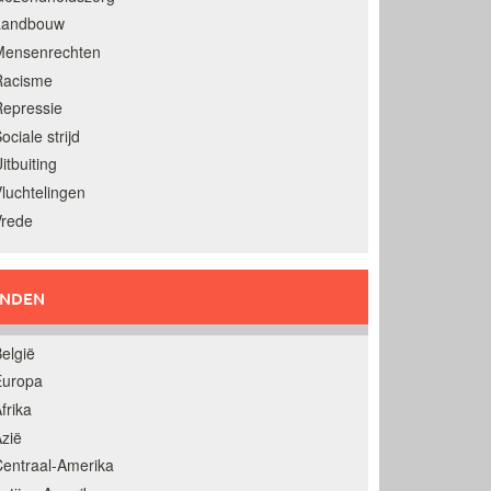
Landbouw
Mensenrechten
Racisme
epressie
ociale strijd
itbuiting
luchtelingen
Vrede
ANDEN
elgië
Europa
frika
zië
entraal-Amerika