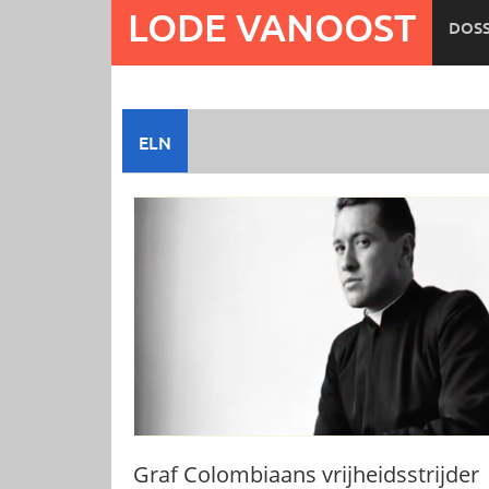
Ga
LODE VANOOST
DOSS
naar
de
inhoud
ELN
Graf Colombiaans vrijheidsstrijder