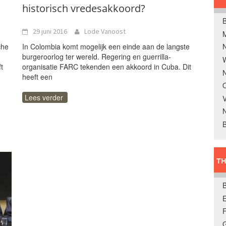
historisch vredesakkoord?
B
29 juni 2016
Lode Vanoost
che
In Colombia komt mogelijk een einde aan de langste
burgeroorlog ter wereld. Regering en guerrilla-
W
t
organisatie FARC tekenden een akkoord in Cuba. Dit
N
heeft een
O
Lees verder
V
B
TH
E