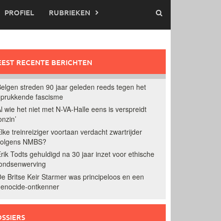
PROFIEL
RUBRIEKEN
EST RECENTE BERICHTEN
elgen streden 90 jaar geleden reeds tegen het
prukkende fascisme
l wie het niet met N-VA-Halle eens is verspreidt
onzin’
lke treinreiziger voortaan verdacht zwartrijder
volgens NMBS?
rik Todts gehuldigd na 30 jaar inzet voor ethische
ondsenwerving
e Britse Keir Starmer was principeloos en een
enocide-ontkenner
SSIERS