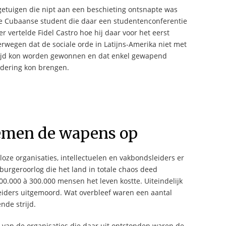
getuigen die nipt aan een beschieting ontsnapte was
ge Cubaanse student die daar een studentenconferentie
er vertelde Fidel Castro hoe hij daar voor het eerst
rwegen dat de sociale orde in Latijns-Amerika niet met
trijd kon worden gewonnen en dat enkel gewapend
ndering kon brengen.
nemen de wapens op
loze organisaties, intellectuelen en vakbondsleiders er
urgeroorlog die het land in totale chaos deed
00.000 à 300.000 mensen het leven kostte. Uiteindelijk
eiders uitgemoord. Wat overbleef waren een aantal
nde strijd.
 van de organisaties die daar uit ontstonden waren de