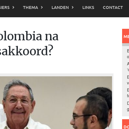
IERS
THEMA
LANDEN
LINKS
CONTACT
olombia na
ME
esakkoord?
B
o
A
‘
E
E
f
D
g
DO