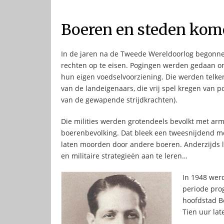
Boeren en steden kom
In de jaren na de Tweede Wereldoorlog begonne
rechten op te eisen. Pogingen werden gedaan om
hun eigen voedselvoorziening. Die werden telke
van de landeigenaars, die vrij spel kregen van po
van de gewapende strijdkrachten).
Die milities werden grotendeels bevolkt met arm
boerenbevolking. Dat bleek een tweesnijdend mes
laten moorden door andere boeren. Anderzijds 
en militaire strategieën aan te leren…
In 1948 werd
periode pro
hoofdstad B
Tien uur la