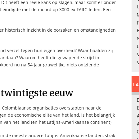
Dit heeft een reële kans op slagen, maar komt er onder
at eindigde met de moord op 3000 ex-FARC-leden. Een
er historisch inzicht in de oorzaken en omstandigheden
R
S
U
nd verzet tegen hun eigen overheid? Waar haalden zij
V
 vandaan? Waarom heeft die gewapende strijd in
oord nu na 54 jaar gruwelijke, niets ontziende
L
 twintigste eeuw
B
 Colombiaanse organisaties overstapten naar de
en de economische elite van het land, is het belangrijk
A
n van het land (en het Latijns-Amerikaanse continent).
A
C
an de meeste andere Latijns-Amerikaanse landen, strak