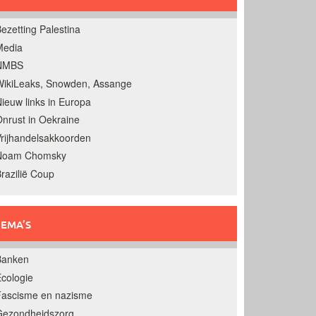
ezetting Palestina
Media
NMBS
ikiLeaks, Snowden, Assange
ieuw links in Europa
nrust in Oekraine
rijhandelsakkoorden
Noam Chomsky
razilië Coup
EMA’S
Banken
cologie
Fascisme en nazisme
Gezondheidszorg