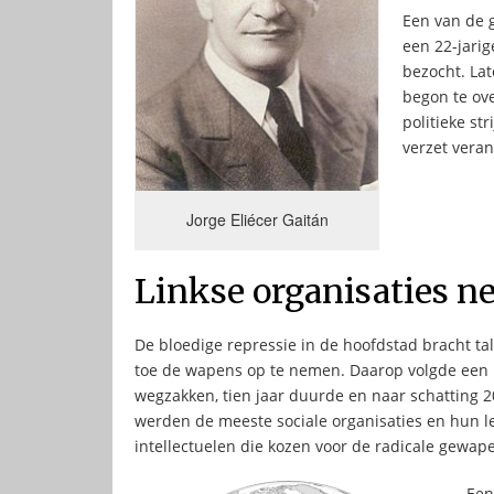
Een van de 
een 22-jari
bezocht. Lat
begon te ove
politieke s
verzet vera
Jorge Eliécer Gaitán
Linkse organisaties 
De bloedige repressie in de hoofdstad bracht tal
toe de wapens op te nemen. Daarop volgde een b
wegzakken, tien jaar duurde en naar schatting 2
werden de meeste sociale organisaties en hun l
intellectuelen die kozen voor de radicale gewape
Een