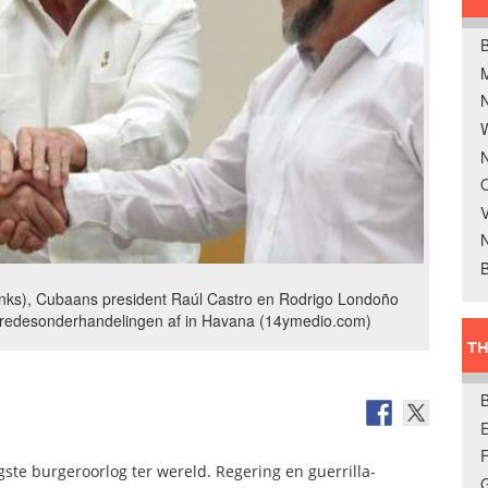
B
W
N
O
V
B
inks), Cubaans president Raúl Castro en Rodrigo Londoño
e vredesonderhandelingen af in Havana (14ymedio.com)
TH
E
ste burgeroorlog ter wereld. Regering en guerrilla-