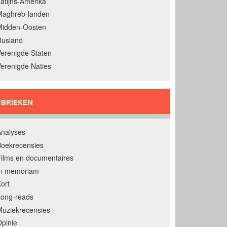
atijns-Amerika
Maghreb-landen
Midden-Oosten
Rusland
erenigde Staten
erenigde Naties
BRIEKEN
nalyses
oekrecensies
ilms en documentaires
In memoriam
ort
Long-reads
uziekrecensies
pinie