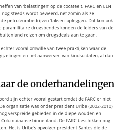
heffen van ‘belastingen’ op de cocateelt. FARC en ELN
s nog steeds wordt beweerd, net zomin als ze
de petroleumbedrijven ’taksen’ opleggen. Dat kon ook
 de paramilitaire drugsbendes konden de leiders van de
 buitenland reizen om drugsdeals aan te gaan.
 echter vooral omwille van twee praktijken waar de
 gijzelingen en het aanwerven van kindsoldaten, al dan
aar de onderhandelingen
ord zijn echter vooral gestart omdat de FARC er niet
. De organisatie was onder president Uribe (2002-2010)
n nog verspreide gebieden in de diepe wouden en
e Colombiaanse binnenland. De FARC beschikken nog
en. Het is Uribe’s opvolger president Santos die de