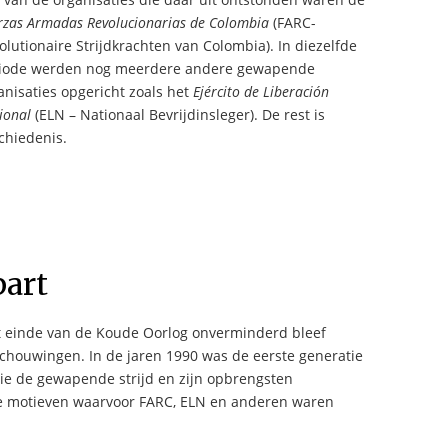
rzas Armadas Revolucionarias de Colombia
(FARC-
olutionaire Strijdkrachten van Colombia). In diezelfde
iode werden nog meerdere andere gewapende
anisaties opgericht zoals het
Ejército de Liberación
ional
(ELN – Nationaal Bevrijdinsleger). De rest is
chiedenis.
part
 einde van de Koude Oorlog onverminderd bleef
chouwingen. In de jaren 1990 was de eerste generatie
wie de gewapende strijd en zijn opbrengsten
che motieven waarvoor FARC, ELN en anderen waren