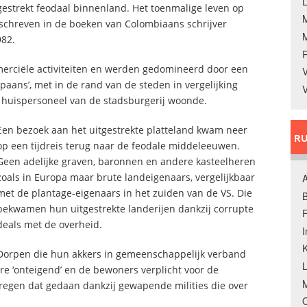
L
gestrekt feodaal binnenland. Het toenmalige leven op
schreven in de boeken van Colombiaans schrijver
982.
erciële activiteiten en werden gedomineerd door een
V
Spaans’, met in de rand van de steden in vergelijking
V
 huispersoneel van de stadsburgerij woonde.
Een bezoek aan het uitgestrekte platteland kwam neer
RU
op een tijdreis terug naar de feodale middeleeuwen.
Geen adelijke graven, baronnen en andere kasteelheren
zoals in Europa maar brute landeigenaars, vergelijkbaar
A
met de plantage-eigenaars in het zuiden van de VS. Die
B
bekwamen hun uitgestrekte landerijen dankzij corrupte
F
deals met de overheid.
K
Dorpen die hun akkers in gemeenschappelijk verband
 ‘onteigend’ en de bewoners verplicht voor de
M
kregen dat gedaan dankzij gewapende milities die over
O