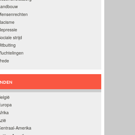
Landbouw
Mensenrechten
Racisme
epressie
ociale strijd
itbuiting
luchtelingen
Vrede
ANDEN
elgië
Europa
frika
zië
entraal-Amerika