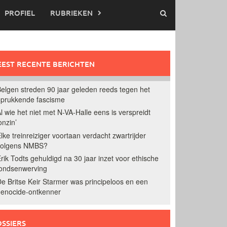
PROFIEL
RUBRIEKEN
EST RECENTE BERICHTEN
elgen streden 90 jaar geleden reeds tegen het
prukkende fascisme
l wie het niet met N-VA-Halle eens is verspreidt
onzin’
lke treinreiziger voortaan verdacht zwartrijder
volgens NMBS?
rik Todts gehuldigd na 30 jaar inzet voor ethische
ondsenwerving
e Britse Keir Starmer was principeloos en een
enocide-ontkenner
SSIERS