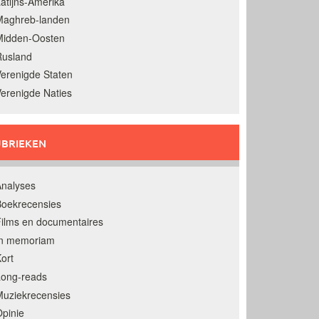
atijns-Amerika
Maghreb-landen
Midden-Oosten
Rusland
erenigde Staten
erenigde Naties
BRIEKEN
nalyses
oekrecensies
ilms en documentaires
In memoriam
ort
Long-reads
uziekrecensies
pinie