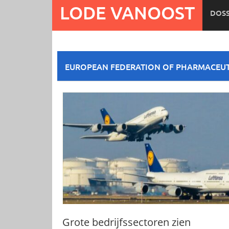
Ga
LODE VANOOST
DOSS
naar
de
inhoud
EUROPEAN FEDERATION OF PHARMACEUTI
Grote bedrijfssectoren zien