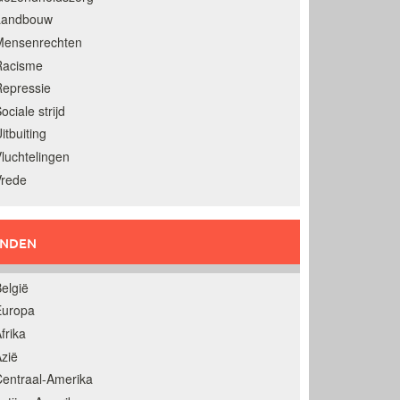
Landbouw
Mensenrechten
Racisme
epressie
ociale strijd
itbuiting
luchtelingen
Vrede
ANDEN
elgië
Europa
frika
zië
entraal-Amerika