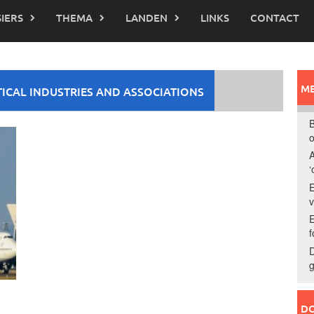
IERS
THEMA
LANDEN
LINKS
CONTACT
ME
CAL INDUSTRIES AND ASSOCIATIONS
B
o
A
‘
E
E
f
D
g
DO