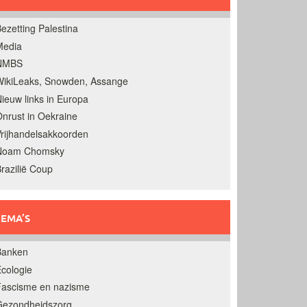
ezetting Palestina
Media
NMBS
ikiLeaks, Snowden, Assange
ieuw links in Europa
nrust in Oekraine
rijhandelsakkoorden
Noam Chomsky
razilië Coup
EMA’S
Banken
cologie
Fascisme en nazisme
Gezondheidszorg