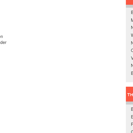
B
W
en
nder
N
O
V
B
TH
E