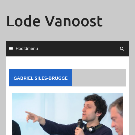
Ga
naar
Lode Vanoost
de
inhoud
Hoofdmenu
GABRIEL SILES-BRÜGGE