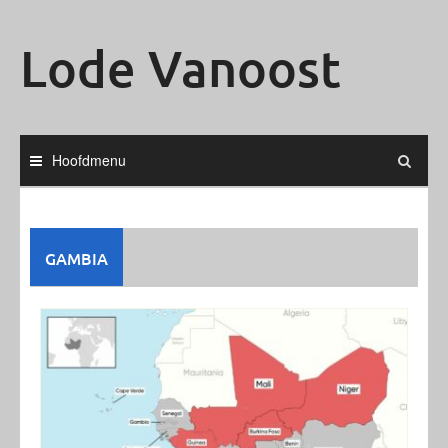
Ga
naar
Lode Vanoost
de
inhoud
Hoofdmenu
GAMBIA