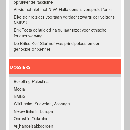
oprukkende fascisme
Al wie het niet met N-VA-Halle eens is verspreidt ‘onzin’
Elke treinreiziger voortaan verdacht zwartrijder volgens
NMBS?
Erik Todts gehuldigd na 30 jaar inzet voor ethische
fondsenwerving
De Britse Keir Starmer was principeloos en een
genocide-ontkenner
DOSSIERS
Bezetting Palestina
Media
NMBS
WikiLeaks, Snowden, Assange
Nieuw links in Europa
Onrust in Oekraine
Vrijhandelsakkoorden