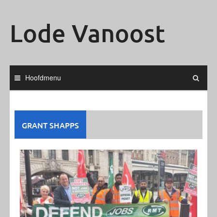
Ga
naar
Lode Vanoost
de
inhoud
Hoofdmenu
GRANT SHAPPS