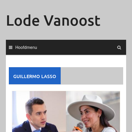
Ga
naar
Lode Vanoost
de
inhoud
Hoofdmenu
GUILLERMO LASSO