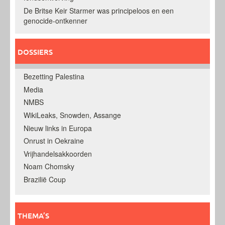
De Britse Keir Starmer was principeloos en een
genocide-ontkenner
DOSSIERS
Bezetting Palestina
Media
NMBS
WikiLeaks, Snowden, Assange
Nieuw links in Europa
Onrust in Oekraine
Vrijhandelsakkoorden
Noam Chomsky
Brazilië Coup
THEMA’S