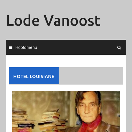
Ga
naar
Lode Vanoost
de
inhoud
Hoofdmenu
HOTEL LOUISIANE