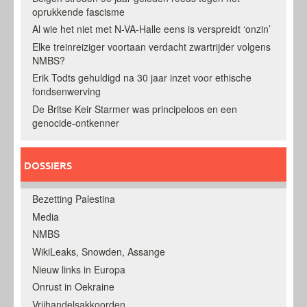
oprukkende fascisme
Al wie het niet met N-VA-Halle eens is verspreidt ‘onzin’
Elke treinreiziger voortaan verdacht zwartrijder volgens
NMBS?
Erik Todts gehuldigd na 30 jaar inzet voor ethische
fondsenwerving
De Britse Keir Starmer was principeloos en een
genocide-ontkenner
DOSSIERS
Bezetting Palestina
Media
NMBS
WikiLeaks, Snowden, Assange
Nieuw links in Europa
Onrust in Oekraine
Vrijhandelsakkoorden