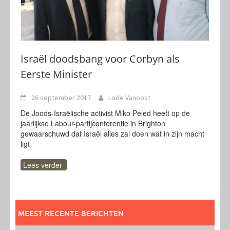
Israël doodsbang voor Corbyn als
Eerste Minister
26 september 2017
Lode Vanoost
De Joods-Israëlische activist Miko Peled heeft op de
jaarlijkse Labour-partijconferentie in Brighton
gewaarschuwd dat Israël alles zal doen wat in zijn macht
ligt
Lees verder
MEEST RECENTE BERICHTEN