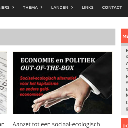
IERS
THEMA
LANDEN
LINKS
CONTACT
ME
B
o
A
‘
E
E
f
D
g
an
Aanzet tot een sociaal-ecologisch
DO