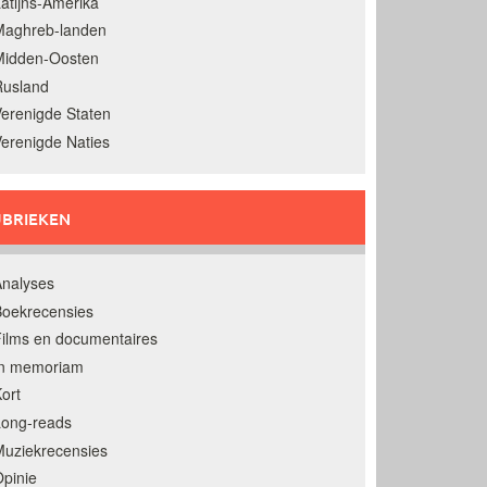
atijns-Amerika
Maghreb-landen
Midden-Oosten
Rusland
erenigde Staten
erenigde Naties
BRIEKEN
nalyses
oekrecensies
ilms en documentaires
In memoriam
ort
Long-reads
uziekrecensies
pinie