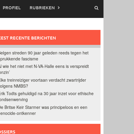
PROFIEL
RUBRIEKEN
EST RECENTE BERICHTEN
elgen streden 90 jaar geleden reeds tegen het
prukkende fascisme
l wie het niet met N-VA-Halle eens is verspreidt
onzin’
lke treinreiziger voortaan verdacht zwartrijder
volgens NMBS?
rik Todts gehuldigd na 30 jaar inzet voor ethische
ondsenwerving
e Britse Keir Starmer was principeloos en een
enocide-ontkenner
SSIERS