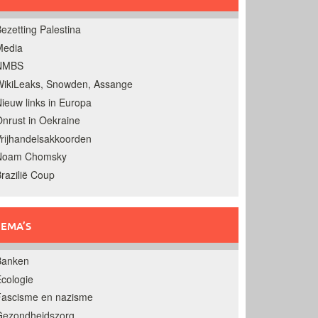
ezetting Palestina
Media
NMBS
ikiLeaks, Snowden, Assange
ieuw links in Europa
nrust in Oekraine
rijhandelsakkoorden
Noam Chomsky
razilië Coup
EMA’S
Banken
cologie
Fascisme en nazisme
Gezondheidszorg