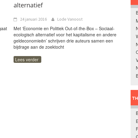
alternatief
B
24 januari 2016
Lode Vanoost
gaat
Met ‘Economie en Politiek Out-of-the-Box – Sociaal-
ecologisch alternatief voor het kapitalisme en andere
W
geldeconomieën’ schrijven drie auteurs samen een
N
bijdrage aan de zoektocht
O
Lees verder
V
B
TH
E