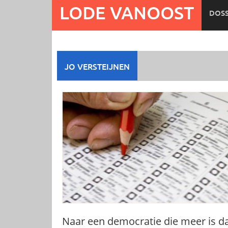
Ga
LODE VANOOST
DOSS
naar
de
inhoud
JO VERSTEIJNEN
Naar een democratie die meer is d