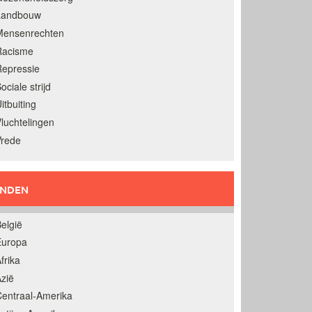
Landbouw
Mensenrechten
Racisme
epressie
ociale strijd
itbuiting
luchtelingen
Vrede
ANDEN
elgië
Europa
frika
zië
entraal-Amerika