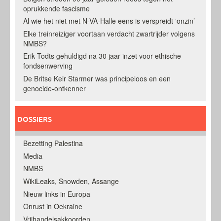
oprukkende fascisme
Al wie het niet met N-VA-Halle eens is verspreidt ‘onzin’
Elke treinreiziger voortaan verdacht zwartrijder volgens
NMBS?
Erik Todts gehuldigd na 30 jaar inzet voor ethische
fondsenwerving
De Britse Keir Starmer was principeloos en een
genocide-ontkenner
DOSSIERS
Bezetting Palestina
Media
NMBS
WikiLeaks, Snowden, Assange
Nieuw links in Europa
Onrust in Oekraine
Vrijhandelsakkoorden