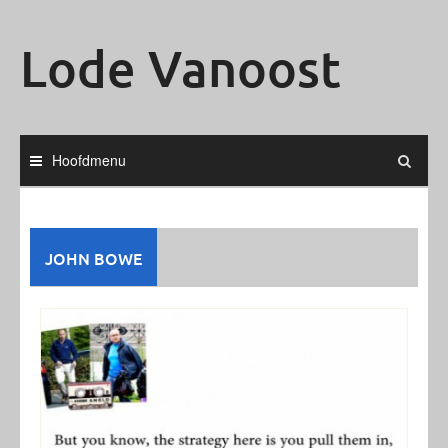
Ga
naar
Lode Vanoost
de
inhoud
Hoofdmenu
JOHN BOWE