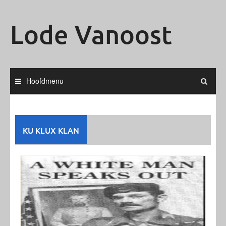
Ga
naar
Lode Vanoost
de
inhoud
Hoofdmenu
KU KLUX KLAN