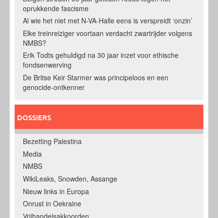
oprukkende fascisme
Al wie het niet met N-VA-Halle eens is verspreidt ‘onzin’
Elke treinreiziger voortaan verdacht zwartrijder volgens
NMBS?
Erik Todts gehuldigd na 30 jaar inzet voor ethische
fondsenwerving
De Britse Keir Starmer was principeloos en een
genocide-ontkenner
DOSSIERS
Bezetting Palestina
Media
NMBS
WikiLeaks, Snowden, Assange
Nieuw links in Europa
Onrust in Oekraine
Vrijhandelsakkoorden