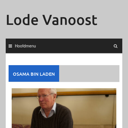
Ga
naar
Lode Vanoost
de
inhoud
Hoofdmenu
OSAMA BIN LADEN