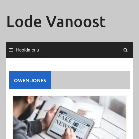
Ga
naar
Lode Vanoost
de
inhoud
Hoofdmenu
OWEN JONES