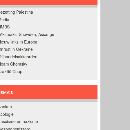
ezetting Palestina
Media
NMBS
ikiLeaks, Snowden, Assange
ieuw links in Europa
nrust in Oekraine
rijhandelsakkoorden
Noam Chomsky
razilië Coup
EMA’S
Banken
cologie
Fascisme en nazisme
Gezondheidszorg