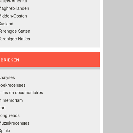
atijns-Amerika
Maghreb-landen
Midden-Oosten
Rusland
erenigde Staten
erenigde Naties
BRIEKEN
nalyses
oekrecensies
ilms en documentaires
In memoriam
ort
Long-reads
uziekrecensies
pinie