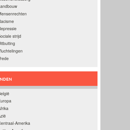
Landbouw
Mensenrechten
Racisme
epressie
ociale strijd
itbuiting
luchtelingen
Vrede
ANDEN
elgië
Europa
frika
zië
entraal-Amerika