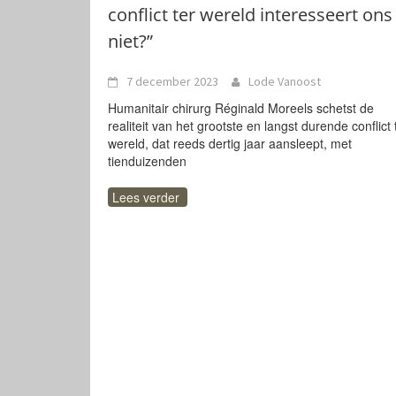
conflict ter wereld interesseert ons
niet?”
7 december 2023
Lode Vanoost
Humanitair chirurg Réginald Moreels schetst de
realiteit van het grootste en langst durende conflict 
wereld, dat reeds dertig jaar aansleept, met
tienduizenden
Lees verder