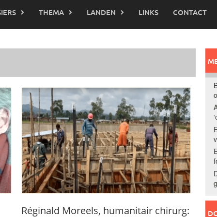
IERS
THEMA
LANDEN
LINKS
CONTACT
ME
B
o
A
‘
E
E
f
D
g
Réginald Moreels, humanitair chirurg:
DO