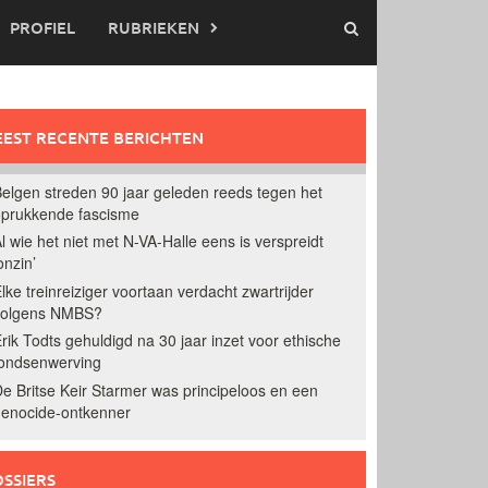
PROFIEL
RUBRIEKEN
EST RECENTE BERICHTEN
elgen streden 90 jaar geleden reeds tegen het
prukkende fascisme
l wie het niet met N-VA-Halle eens is verspreidt
onzin’
lke treinreiziger voortaan verdacht zwartrijder
volgens NMBS?
rik Todts gehuldigd na 30 jaar inzet voor ethische
ondsenwerving
e Britse Keir Starmer was principeloos en een
enocide-ontkenner
SSIERS