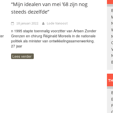
“Mijn idealen van mei ’68 zijn nog
B
steeds dezelfde”
18 januari 2022
Lode Vanoost
W
n 1995 stapte toenmalig voorzitter van Artsen Zonder
ter
Grenzen en chirurg Réginald Moreels in de nationale
N
politiek als minister van ontwikkelingssamenwerking.
O
27 jaar
V
Lees verder
B
TH
E