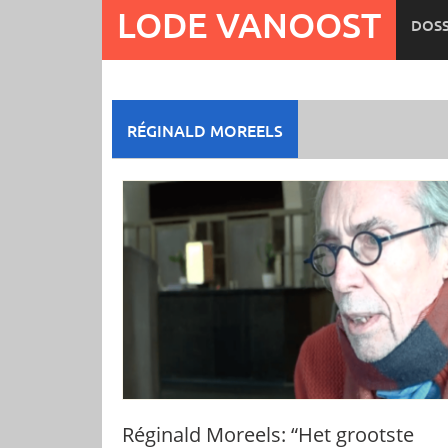
Ga
LODE VANOOST
DOSS
naar
de
inhoud
RÉGINALD MOREELS
Réginald Moreels: “Het grootste