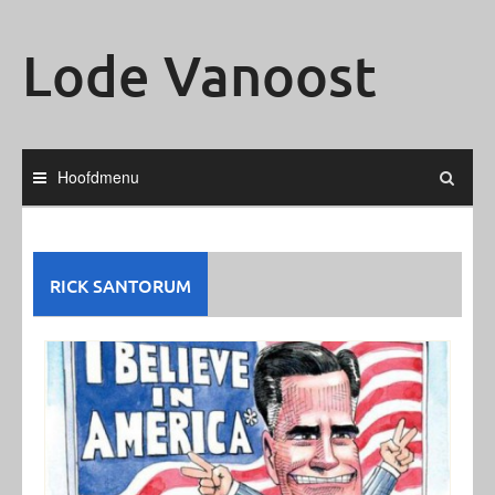
Ga
naar
Lode Vanoost
de
inhoud
Hoofdmenu
RICK SANTORUM