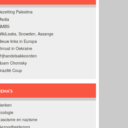
ezetting Palestina
Media
NMBS
ikiLeaks, Snowden, Assange
ieuw links in Europa
nrust in Oekraine
rijhandelsakkoorden
Noam Chomsky
razilië Coup
EMA’S
Banken
cologie
Fascisme en nazisme
Gezondheidszorg