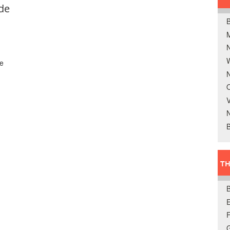
de
B
W
ge
N
O
V
B
TH
E