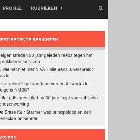
PROFIEL
RUBRIEKEN
EST RECENTE BERICHTEN
elgen streden 90 jaar geleden reeds tegen het
prukkende fascisme
l wie het niet met N-VA-Halle eens is verspreidt
onzin’
lke treinreiziger voortaan verdacht zwartrijder
volgens NMBS?
rik Todts gehuldigd na 30 jaar inzet voor ethische
ondsenwerving
e Britse Keir Starmer was principeloos en een
enocide-ontkenner
SSIERS