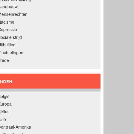
Landbouw
Mensenrechten
Racisme
epressie
ociale strijd
itbuiting
luchtelingen
Vrede
ANDEN
elgië
Europa
frika
zië
entraal-Amerika