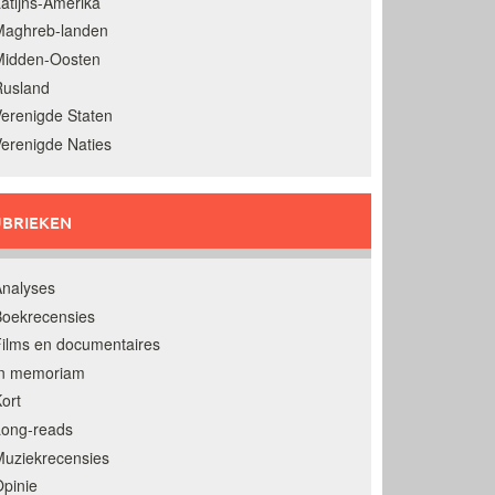
atijns-Amerika
Maghreb-landen
Midden-Oosten
Rusland
erenigde Staten
erenigde Naties
BRIEKEN
nalyses
oekrecensies
ilms en documentaires
In memoriam
ort
Long-reads
uziekrecensies
pinie