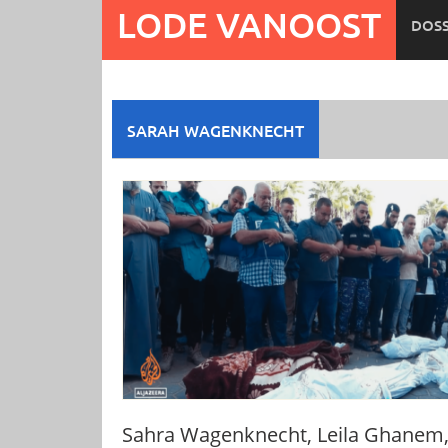
Ga
LODE VANOOST
DOSS
naar
de
inhoud
SARAH WAGENKNECHT
Sahra Wagenknecht, Leila Ghanem