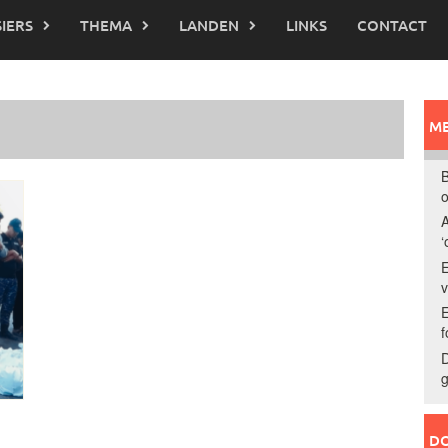
IERS
THEMA
LANDEN
LINKS
CONTACT
ME
B
o
A
‘
E
E
f
D
g
,
DO