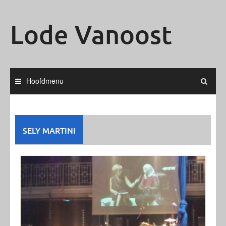
Ga
naar
Lode Vanoost
de
inhoud
Hoofdmenu
SELY MARTINI