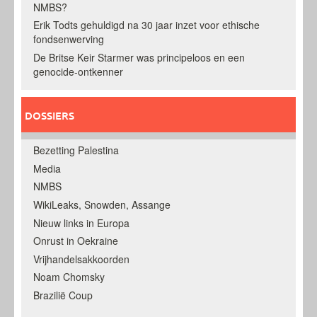
NMBS?
Erik Todts gehuldigd na 30 jaar inzet voor ethische
fondsenwerving
De Britse Keir Starmer was principeloos en een
genocide-ontkenner
DOSSIERS
Bezetting Palestina
Media
NMBS
WikiLeaks, Snowden, Assange
Nieuw links in Europa
Onrust in Oekraine
Vrijhandelsakkoorden
Noam Chomsky
Brazilië Coup