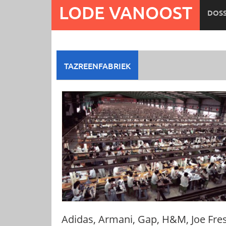
Ga
LODE VANOOST
DOSS
naar
de
inhoud
TAZREENFABRIEK
Adidas, Armani, Gap, H&M, Joe Fre