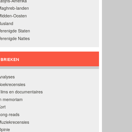
atijns-Amerika
Maghreb-landen
Midden-Oosten
Rusland
erenigde Staten
erenigde Naties
BRIEKEN
nalyses
oekrecensies
ilms en documentaires
In memoriam
ort
Long-reads
uziekrecensies
pinie