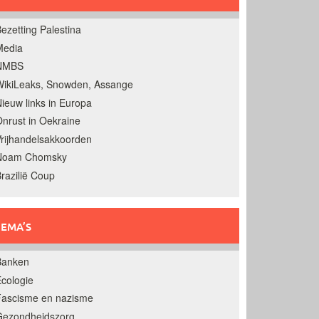
ezetting Palestina
Media
NMBS
ikiLeaks, Snowden, Assange
ieuw links in Europa
nrust in Oekraine
rijhandelsakkoorden
Noam Chomsky
razilië Coup
EMA’S
Banken
cologie
Fascisme en nazisme
Gezondheidszorg