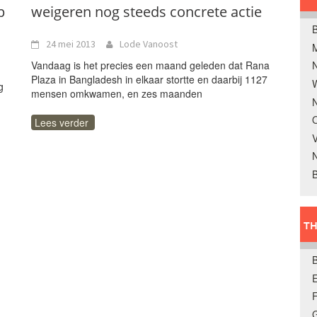
p
weigeren nog steeds concrete actie
B
24 mei 2013
Lode Vanoost
Vandaag is het precies een maand geleden dat Rana
Plaza in Bangladesh in elkaar stortte en daarbij 1127
W
g
mensen omkwamen, en zes maanden
N
O
Lees verder
V
B
TH
E