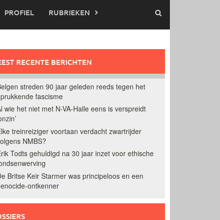
PROFIEL
RUBRIEKEN
EST RECENTE BERICHTEN
elgen streden 90 jaar geleden reeds tegen het
prukkende fascisme
l wie het niet met N-VA-Halle eens is verspreidt
onzin’
lke treinreiziger voortaan verdacht zwartrijder
volgens NMBS?
rik Todts gehuldigd na 30 jaar inzet voor ethische
ondsenwerving
e Britse Keir Starmer was principeloos en een
enocide-ontkenner
SSIERS