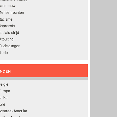
Landbouw
Mensenrechten
Racisme
epressie
ociale strijd
itbuiting
luchtelingen
Vrede
ANDEN
elgië
Europa
frika
zië
entraal-Amerika