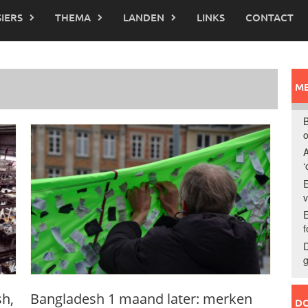
IERS
THEMA
LANDEN
LINKS
CONTACT
ME
B
o
A
‘
E
E
f
D
g
sh,
Bangladesh 1 maand later: merken
DO