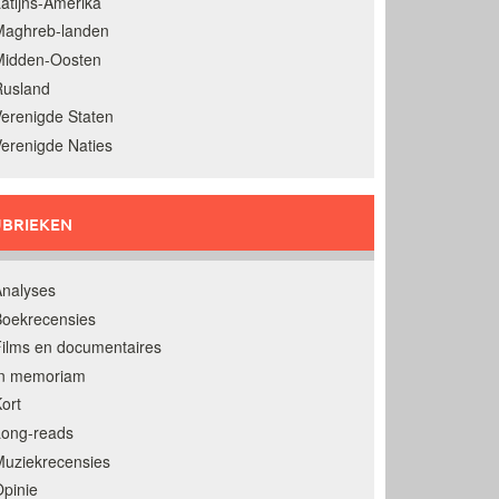
atijns-Amerika
Maghreb-landen
Midden-Oosten
Rusland
erenigde Staten
erenigde Naties
BRIEKEN
nalyses
oekrecensies
ilms en documentaires
In memoriam
ort
Long-reads
uziekrecensies
pinie