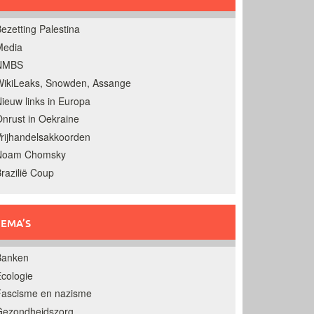
ezetting Palestina
Media
NMBS
ikiLeaks, Snowden, Assange
ieuw links in Europa
nrust in Oekraine
rijhandelsakkoorden
Noam Chomsky
razilië Coup
EMA’S
Banken
cologie
Fascisme en nazisme
Gezondheidszorg