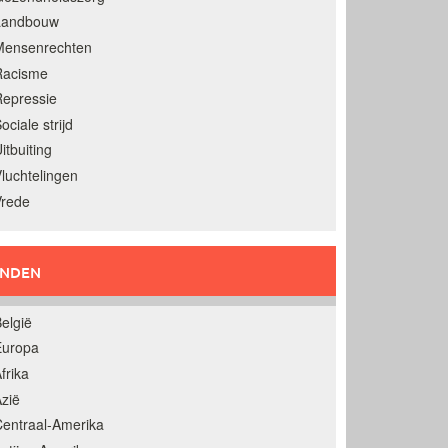
Landbouw
Mensenrechten
Racisme
epressie
ociale strijd
itbuiting
luchtelingen
Vrede
ANDEN
elgië
Europa
frika
zië
entraal-Amerika