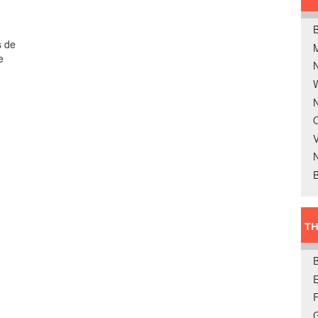
B
s de
e
W
N
O
V
B
TH
E