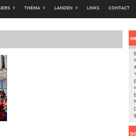
IERS
THEMA
LANDEN
LINKS
CONTACT
ME
B
o
A
‘
E
E
f
D
g
DO