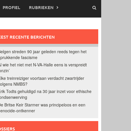
PROFIEL
RUBRIEKEN
EST RECENTE BERICHTEN
elgen streden 90 jaar geleden reeds tegen het
prukkende fascisme
l wie het niet met N-VA-Halle eens is verspreidt
onzin’
lke treinreiziger voortaan verdacht zwartrijder
volgens NMBS?
rik Todts gehuldigd na 30 jaar inzet voor ethische
ondsenwerving
e Britse Keir Starmer was principeloos en een
enocide-ontkenner
SSIERS