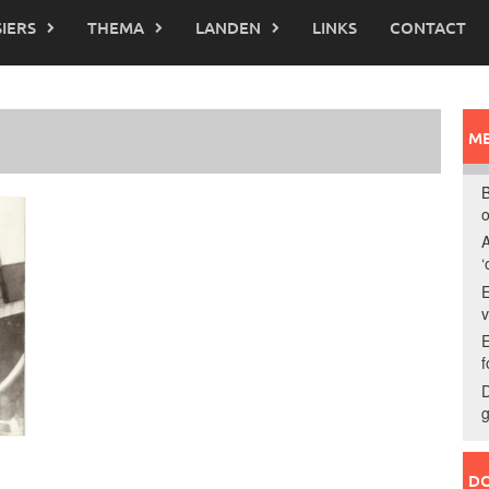
IERS
THEMA
LANDEN
LINKS
CONTACT
ME
B
o
A
‘
E
E
f
D
g
DO