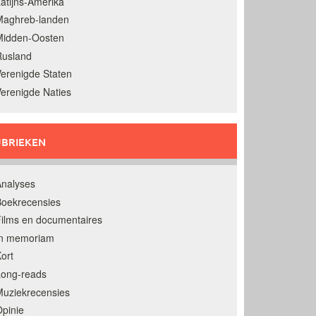
atijns-Amerika
Maghreb-landen
Midden-Oosten
Rusland
erenigde Staten
erenigde Naties
BRIEKEN
nalyses
oekrecensies
ilms en documentaires
In memoriam
ort
Long-reads
uziekrecensies
pinie