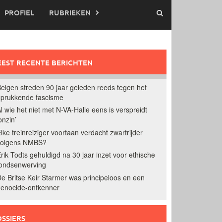
PROFIEL
RUBRIEKEN
EST RECENTE BERICHTEN
elgen streden 90 jaar geleden reeds tegen het
prukkende fascisme
l wie het niet met N-VA-Halle eens is verspreidt
onzin’
lke treinreiziger voortaan verdacht zwartrijder
volgens NMBS?
rik Todts gehuldigd na 30 jaar inzet voor ethische
ondsenwerving
e Britse Keir Starmer was principeloos en een
enocide-ontkenner
SSIERS