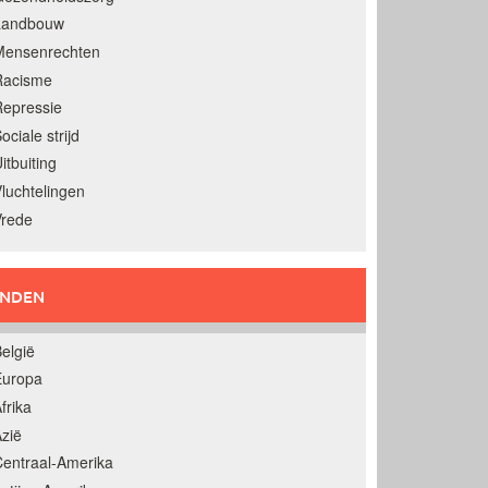
Landbouw
Mensenrechten
Racisme
epressie
ociale strijd
itbuiting
luchtelingen
Vrede
ANDEN
elgië
Europa
frika
zië
entraal-Amerika