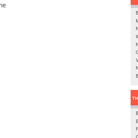
he
B
W
N
O
V
B
TH
E