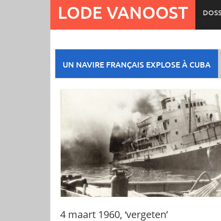
Ga
LODE VANOOST
DOSS
naar
de
inhoud
UN NAVIRE FRANÇAIS EXPLOSE À CUBA
4 maart 1960, ‘vergeten’