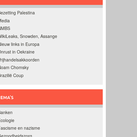
ezetting Palestina
Media
NMBS
ikiLeaks, Snowden, Assange
ieuw links in Europa
nrust in Oekraine
rijhandelsakkoorden
Noam Chomsky
razilië Coup
EMA’S
Banken
cologie
Fascisme en nazisme
Gezondheidszorg