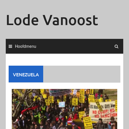
Ga
naar
Lode Vanoost
de
inhoud
Hoofdmenu
VENEZUELA