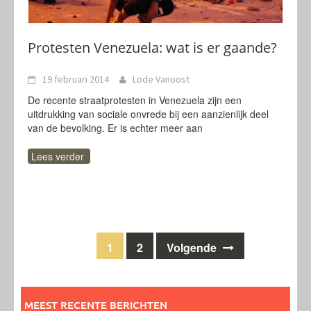
Protesten Venezuela: wat is er gaande?
19 februari 2014
Lode Vanoost
De recente straatprotesten in Venezuela zijn een
uitdrukking van sociale onvrede bij een aanzienlijk deel
van de bevolking. Er is echter meer aan
Lees verder
Berichten
1
2
Volgende
navigatie
MEEST RECENTE BERICHTEN