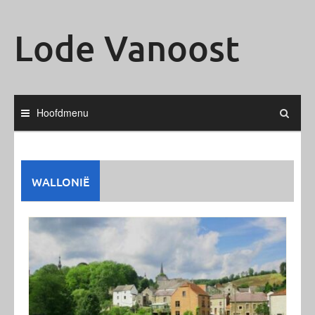
Ga
naar
Lode Vanoost
de
inhoud
Hoofdmenu
WALLONIË