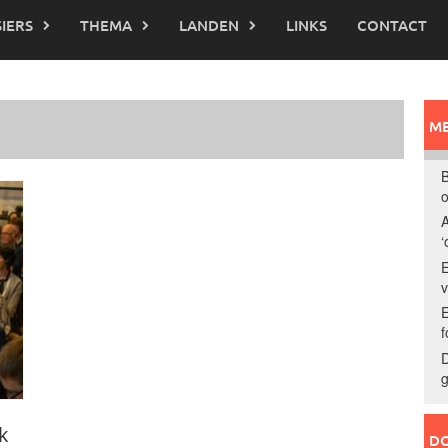
IERS
THEMA
LANDEN
LINKS
CONTACT
ME
B
o
A
‘
E
E
f
D
g
k
DO