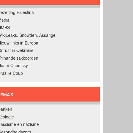
ezetting Palestina
Media
NMBS
ikiLeaks, Snowden, Assange
ieuw links in Europa
nrust in Oekraine
rijhandelsakkoorden
Noam Chomsky
razilië Coup
EMA’S
Banken
cologie
Fascisme en nazisme
Gezondheidszorg