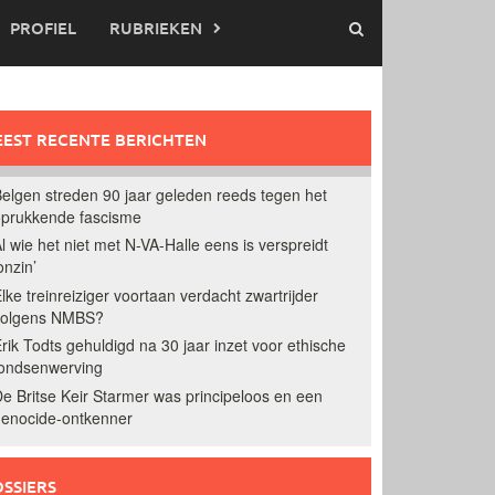
PROFIEL
RUBRIEKEN
EST RECENTE BERICHTEN
elgen streden 90 jaar geleden reeds tegen het
prukkende fascisme
l wie het niet met N-VA-Halle eens is verspreidt
onzin’
lke treinreiziger voortaan verdacht zwartrijder
volgens NMBS?
rik Todts gehuldigd na 30 jaar inzet voor ethische
ondsenwerving
e Britse Keir Starmer was principeloos en een
enocide-ontkenner
SSIERS