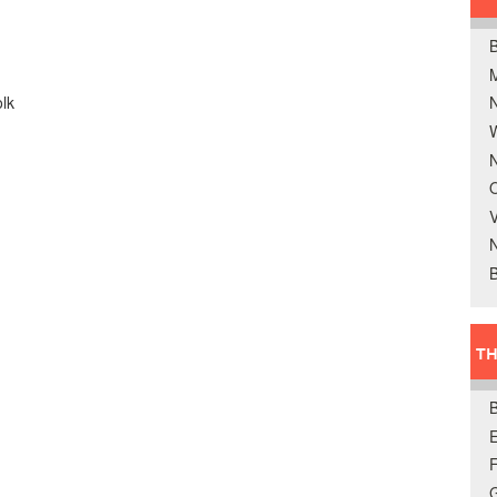
B
lk
W
N
O
V
B
TH
E