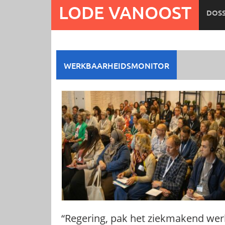
Ga
LODE VANOOST
DOSS
naar
de
inhoud
WERKBAARHEIDSMONITOR
“Regering, pak het ziekmakend wer