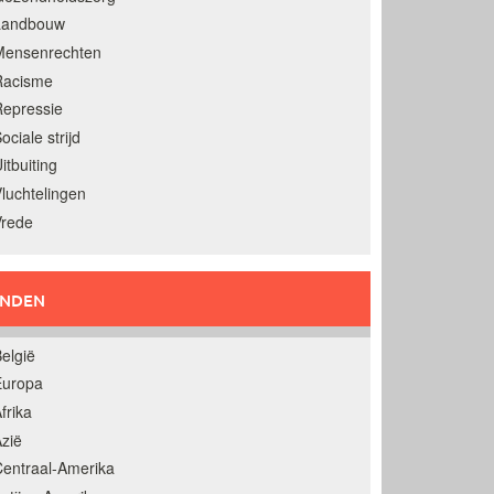
Landbouw
Mensenrechten
Racisme
epressie
ociale strijd
itbuiting
luchtelingen
Vrede
ANDEN
elgië
Europa
frika
zië
entraal-Amerika