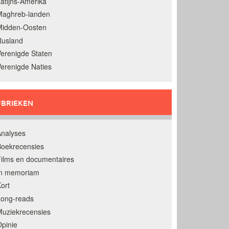
atijns-Amerika
Maghreb-landen
Midden-Oosten
Rusland
erenigde Staten
erenigde Naties
BRIEKEN
nalyses
oekrecensies
ilms en documentaires
In memoriam
ort
Long-reads
uziekrecensies
pinie