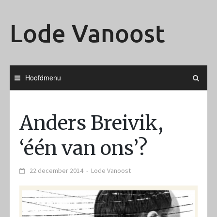
Ga
naar
Lode Vanoost
de
inhoud
Hoofdmenu
Anders Breivik,
‘één van ons’?
22 december 2014
-
Lode Vanoost