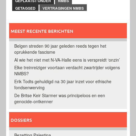
GEPLAATST ONDER
NMBS
GETAGGED
VERTRAGINGEN NMBS
MEEST RECENTE BERICHTEN
Belgen streden 90 jaar geleden reeds tegen het
oprukkende fascisme
Al wie het niet met N-VA-Halle eens is verspreidt ‘onzin’
Elke treinreiziger voortaan verdacht zwartrijder volgens
NMBS?
Erik Todts gehuldigd na 30 jaar inzet voor ethische
fondsenwerving
De Britse Keir Starmer was principeloos en een
genocide-ontkenner
DOSSIERS
Bezetting Palestina