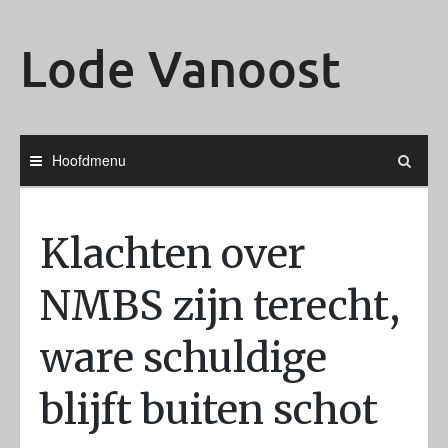
Ga
naar
Lode Vanoost
de
inhoud
Hoofdmenu
Klachten over
NMBS zijn terecht,
ware schuldige
blijft buiten schot