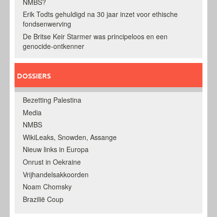
NMBS?
Erik Todts gehuldigd na 30 jaar inzet voor ethische
fondsenwerving
De Britse Keir Starmer was principeloos en een
genocide-ontkenner
DOSSIERS
Bezetting Palestina
Media
NMBS
WikiLeaks, Snowden, Assange
Nieuw links in Europa
Onrust in Oekraine
Vrijhandelsakkoorden
Noam Chomsky
Brazilië Coup