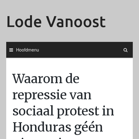
Ga
naar
Lode Vanoost
de
inhoud
Hoofdmenu
Waarom de
repressie van
sociaal protest in
Honduras géén