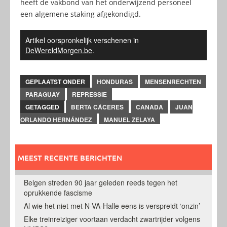
heeft de vakbond van het onderwijzend personeel
een algemene staking afgekondigd.
Artikel oorspronkelijk verschenen in
DeWereldMorgen.be
.
GEPLAATST ONDER
HONDURAS
MENSENRECHTEN
PARAGUAY
REPRESSIE
GETAGGED
BERTA CÁCERES
CANADA
JUAN
ORLANDO HERNÁNDEZ
MANUEL ZELAYA
MEEST RECENTE BERICHTEN
Belgen streden 90 jaar geleden reeds tegen het
oprukkende fascisme
Al wie het niet met N-VA-Halle eens is verspreidt ‘onzin’
Elke treinreiziger voortaan verdacht zwartrijder volgens