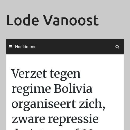
Ga
naar
Lode Vanoost
de
inhoud
Hoofdmenu
Verzet tegen
regime Bolivia
organiseert zich,
zware repressie