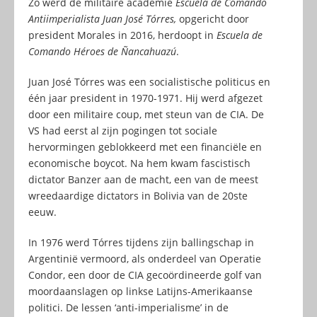
Zo werd de militaire academie
Escuela de Comando
Antiimperialista
Juan José Tórres,
opgericht door
president Morales in 2016, herdoopt in
Escuela de
Comando Héroes de Ñancahuazú
.
Juan José Tórres was een socialistische politicus en
één jaar president in 1970-1971. Hij werd afgezet
door een militaire coup, met steun van de CIA. De
VS had eerst al zijn pogingen tot sociale
hervormingen geblokkeerd met een financiële en
economische boycot. Na hem kwam fascistisch
dictator Banzer aan de macht, een van de meest
wreedaardige dictators in Bolivia van de 20ste
eeuw.
In 1976 werd Tórres tijdens zijn ballingschap in
Argentinië vermoord, als onderdeel van Operatie
Condor, een door de CIA gecoördineerde golf van
moordaanslagen op linkse Latijns-Amerikaanse
politici. De lessen ‘anti-imperialisme’ in de