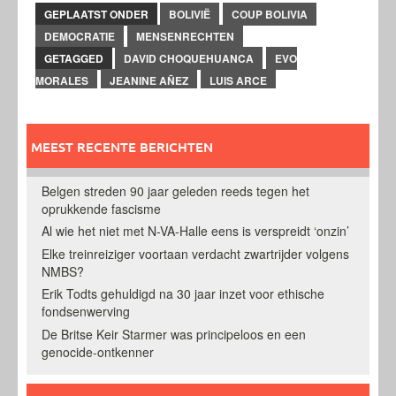
GEPLAATST ONDER
BOLIVIË
COUP BOLIVIA
DEMOCRATIE
MENSENRECHTEN
GETAGGED
DAVID CHOQUEHUANCA
EVO
MORALES
JEANINE AÑEZ
LUIS ARCE
MEEST RECENTE BERICHTEN
Belgen streden 90 jaar geleden reeds tegen het
oprukkende fascisme
Al wie het niet met N-VA-Halle eens is verspreidt ‘onzin’
Elke treinreiziger voortaan verdacht zwartrijder volgens
NMBS?
Erik Todts gehuldigd na 30 jaar inzet voor ethische
fondsenwerving
De Britse Keir Starmer was principeloos en een
genocide-ontkenner