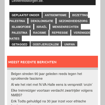
DeWereldMorgen.be.
GEPLAATST ONDER
ANTISEMITISME
BEZETTING
PALESTINA
DEKOLONISATIE
GEZONDHEIDSZORG
ISLAMOFOBIE
ISRAËL
MENSENRECHTEN
PALESTINA
RACISME
REPRESSIE
VERENIGDE
NATIES
GETAGGED
OOST-JERUZALEM
UNRWA
MEEST RECENTE BERICHTEN
Belgen streden 90 jaar geleden reeds tegen het
oprukkende fascisme
Al wie het niet met N-VA-Halle eens is verspreidt ‘onzin’
Elke treinreiziger voortaan verdacht zwartrijder volgens
NMBS?
Erik Todts gehuldigd na 30 jaar inzet voor ethische