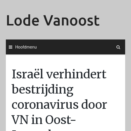
Ga
naar
Lode Vanoost
de
inhoud
Hoofdmenu
Israël verhindert
bestrijding
coronavirus door
VN in Oost-