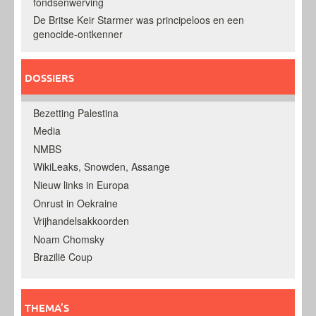
fondsenwerving
De Britse Keir Starmer was principeloos en een
genocide-ontkenner
DOSSIERS
Bezetting Palestina
Media
NMBS
WikiLeaks, Snowden, Assange
Nieuw links in Europa
Onrust in Oekraine
Vrijhandelsakkoorden
Noam Chomsky
Brazilië Coup
THEMA’S