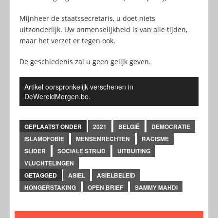
Mijnheer de staatssecretaris, u doet niets
uitzonderlijk. Uw onmenselijkheid is van alle tijden,
maar het verzet er tegen ook.
De geschiedenis zal u geen gelijk geven.
Artikel oorspronkelijk verschenen in
DeWereldMorgen.be
.
GEPLAATST ONDER
2021
BELGIË
DEMOCRATIE
ISLAMOFOBIE
MENSENRECHTEN
RACISME
SLIDER
SOCIALE STRIJD
UITBUITING
VLUCHTELINGEN
GETAGGED
ASIEL
ASIELBELEID
HONGERSTAKING
OPEN BRIEF
SAMMY MAHDI