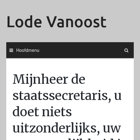
Ga
naar
Lode Vanoost
de
inhoud
Hoofdmenu
Mijnheer de
staatssecretaris, u
doet niets
uitzonderlijks, uw