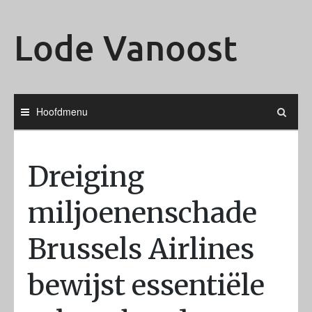
Ga
naar
Lode Vanoost
de
inhoud
Hoofdmenu
Dreiging
miljoenenschade
Brussels Airlines
bewijst essentiële