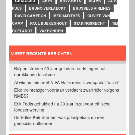
GETAGGED
ABVV
ABVV-BBTK
ACLVB
ACV-
PULS
BRUNO VERLAECKT
BRUSSELS AIRLINES
DAVID CAMERON
MEDIAMYTHES
OLIVIER VAN
CAMP
PAUL BUEKENHOUT
STAKINGSRECHT
TIM
ROELANDT
VAKBONDEN
MEEST RECENTE BERICHTEN
Belgen streden 90 jaar geleden reeds tegen het
oprukkende fascisme
Al wie het niet met N-VA-Halle eens is verspreidt ‘onzin’
Elke treinreiziger voortaan verdacht zwartrijder volgens
NMBS?
Erik Todts gehuldigd na 30 jaar inzet voor ethische
fondsenwerving
De Britse Keir Starmer was principeloos en een
genocide-ontkenner