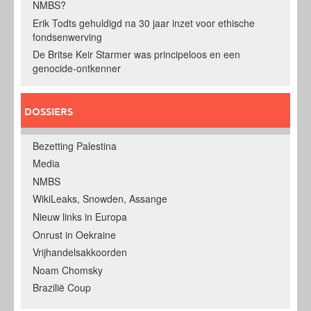
NMBS?
Erik Todts gehuldigd na 30 jaar inzet voor ethische
fondsenwerving
De Britse Keir Starmer was principeloos en een
genocide-ontkenner
DOSSIERS
Bezetting Palestina
Media
NMBS
WikiLeaks, Snowden, Assange
Nieuw links in Europa
Onrust in Oekraine
Vrijhandelsakkoorden
Noam Chomsky
Brazilië Coup