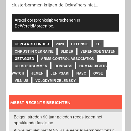
clusterbommen krijgen de Oekraïners niet…
Artikel oorspronkelijk verschenen in
DeWereldMorgen.be
.
GEPLAATST ONDER
2023
DEFENSIE
EU
ONRUST IN OEKRAINE
SLIDER
VERENIGDE STATEN
GETAGGED
ARMS CONTROL ASSOCIATION
CLUSTERBOMMEN
DONBASS
HUMAN RIGHTS
WATCH
JEMEN
JEN PSAKI
NAVO
OVSE
VILNIUS
VOLODYMIR ZELENSKY
MEEST RECENTE BERICHTEN
Belgen streden 90 jaar geleden reeds tegen het
oprukkende fascisme
Al wie het niet met N-VA-Halle eens is verspreidt ‘onzin’