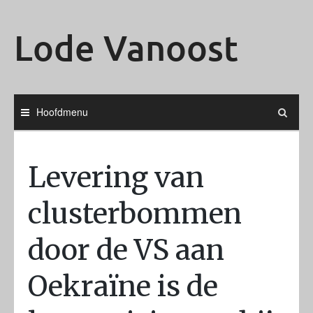
Ga
naar
Lode Vanoost
de
inhoud
Hoofdmenu
Levering van
clusterbommen
door de VS aan
Oekraïne is de