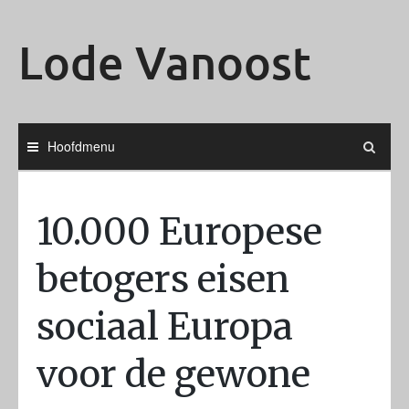
Ga
naar
Lode Vanoost
de
inhoud
Hoofdmenu
10.000 Europese
betogers eisen
sociaal Europa
voor de gewone