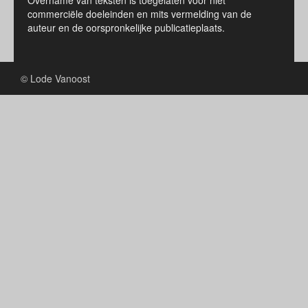
Overname van teksten is toegelaten voor niet
commerciële doeleinden en mits vermelding van de
auteur en de oorspronkelijke publicatieplaats.
© Lode Vanoost