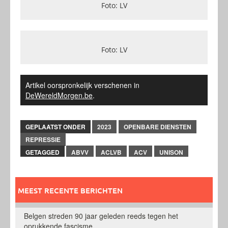
Foto: LV
Foto: LV
Artikel oorspronkelijk verschenen in
DeWereldMorgen.be
.
GEPLAATST ONDER
2023
OPENBARE DIENSTEN
REPRESSIE
GETAGGED
ABVV
ACLVB
ACV
UNISON
MEEST RECENTE BERICHTEN
Belgen streden 90 jaar geleden reeds tegen het
oprukkende fascisme