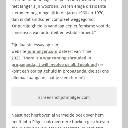
niet langer zijn woorden. Waren enige dissidente
stemmen nog mogelijk in de jaren 1960 en 1970,
dan is dat sindsdien compleet weggegomd.
‘Onpartijdigheid is vandaag een eufemisme voor de
consensus van autoriteit en establishment.”
Zijn laatste essay op zijn
website
johnpilger.com
dateert van 1 mei
2023:
There is a war coming shrouded in
propaganda, it will involve us all. Speak up!
(er
komt een oorlog gehuld in propaganda, die zal ons
allemaal aangaan, laat je stem horen!).
Screenshot johnpilger.com
Naast het hierboven al vermelde boek over hem
heeft John Pilger ook meerdere boeken geschreven