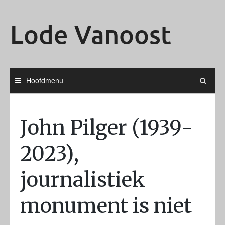
Ga
naar
Lode Vanoost
de
inhoud
Hoofdmenu
John Pilger (1939-
2023),
journalistiek
monument is niet