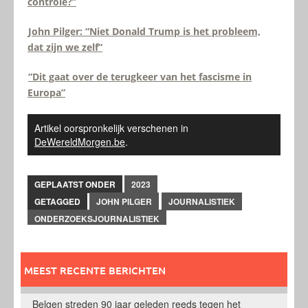
controle?”
John Pilger: “Niet Donald Trump is het probleem,
dat zijn we zelf”
“Dit gaat over de terugkeer van het fascisme in
Europa”
Artikel oorspronkelijk verschenen in
DeWereldMorgen.be
.
GEPLAATST ONDER
2023
GETAGGED
JOHN PILGER
JOURNALISTIEK
ONDERZOEKSJOURNALISTIEK
MEEST RECENTE BERICHTEN
Belgen streden 90 jaar geleden reeds tegen het