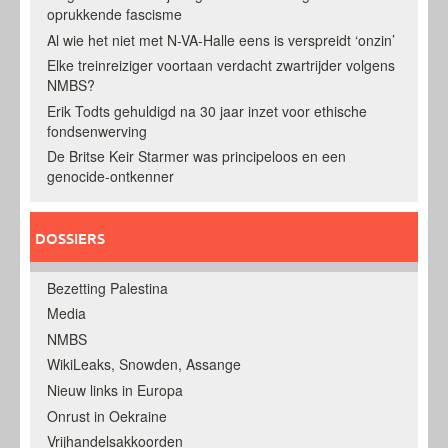
oprukkende fascisme
Al wie het niet met N-VA-Halle eens is verspreidt ‘onzin’
Elke treinreiziger voortaan verdacht zwartrijder volgens
NMBS?
Erik Todts gehuldigd na 30 jaar inzet voor ethische
fondsenwerving
De Britse Keir Starmer was principeloos en een
genocide-ontkenner
DOSSIERS
Bezetting Palestina
Media
NMBS
WikiLeaks, Snowden, Assange
Nieuw links in Europa
Onrust in Oekraine
Vrijhandelsakkoorden