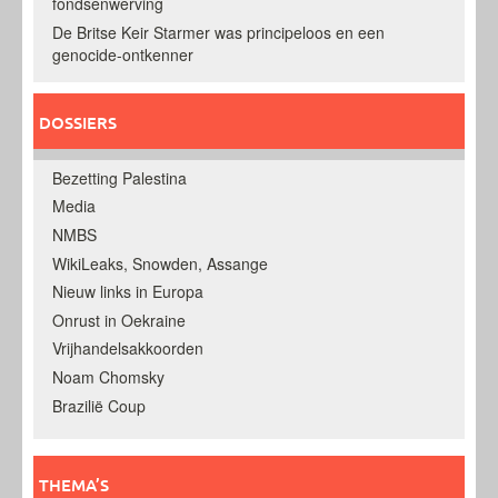
fondsenwerving
De Britse Keir Starmer was principeloos en een
genocide-ontkenner
DOSSIERS
Bezetting Palestina
Media
NMBS
WikiLeaks, Snowden, Assange
Nieuw links in Europa
Onrust in Oekraine
Vrijhandelsakkoorden
Noam Chomsky
Brazilië Coup
THEMA’S