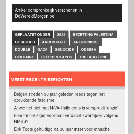
Artikel oorspronkelijk verschenen in
DeWereldMorgen.be
.
GEPLAATST ONDER
2025
BEZETTING PALESTINA
GETAGGED
AARON MATÉ
ANTIZIONISME
DOUBLE
GAZA
GENOCIDE
ODESSA
OEKRAÏNE
STEPHEN KAPOS
THE GRAYZONE
MEEST RECENTE BERICHTEN
Belgen streden 90 jaar geleden reeds tegen het
oprukkende fascisme
Al wie het niet met N-VA-Halle eens is verspreidt ‘onzin’
Elke treinreiziger voortaan verdacht zwartrijder volgens
NMBS?
Erik Todts gehuldigd na 30 jaar inzet voor ethische