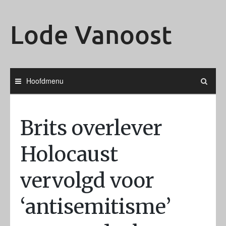
Ga
naar
Lode Vanoost
de
inhoud
Hoofdmenu
Brits overlever
Holocaust
vervolgd voor
‘antisemitisme’