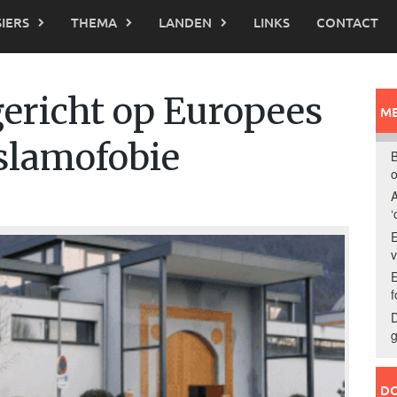
IERS
THEMA
LANDEN
LINKS
CONTACT
gericht op Europees
ME
Islamofobie
B
o
A
‘
E
E
f
D
g
DO