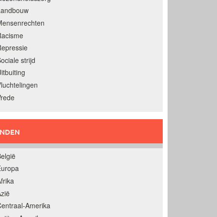
Landbouw
Mensenrechten
Racisme
epressie
ociale strijd
itbuiting
luchtelingen
Vrede
ANDEN
elgië
Europa
frika
zië
entraal-Amerika