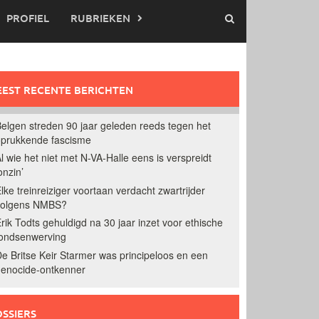
PROFIEL
RUBRIEKEN
EST RECENTE BERICHTEN
elgen streden 90 jaar geleden reeds tegen het
prukkende fascisme
l wie het niet met N-VA-Halle eens is verspreidt
onzin’
lke treinreiziger voortaan verdacht zwartrijder
volgens NMBS?
rik Todts gehuldigd na 30 jaar inzet voor ethische
ondsenwerving
e Britse Keir Starmer was principeloos en een
enocide-ontkenner
SSIERS