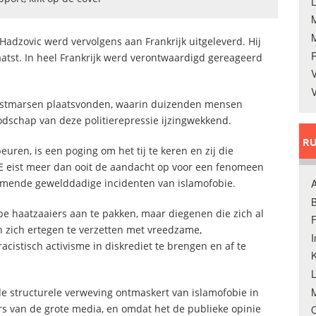
L
 Hadzovic werd vervolgens aan Frankrijk uitgeleverd. Hij
atst. In heel Frankrijk werd verontwaardigd gereageerd
V
V
otestmarsen plaatsvonden, waarin duizenden mensen
odschap van deze politierepressie ijzingwekkend.
RU
euren, is een poging om het tij te keren en zij die
IE eist meer dan ooit de aandacht op voor een fenomeen
emende gewelddadige incidenten van islamofobie.
A
B
obe haatzaaiers aan te pakken, maar diegenen die zich al
F
 zich ertegen te verzetten met vreedzame,
cistisch activisme in diskrediet te brengen en af te
K
M
de structurele verweving ontmaskert van islamofobie in
rs van de grote media, en omdat het de publieke opinie
O