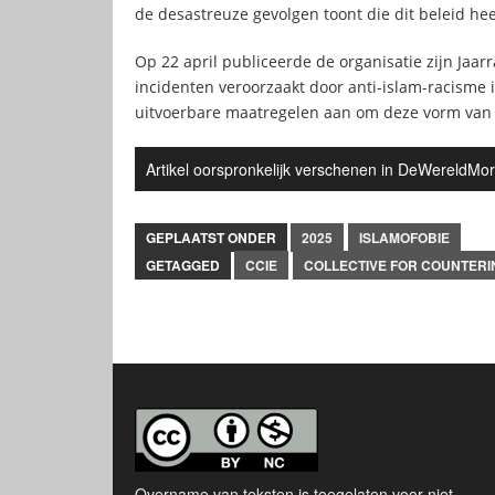
de desastreuze gevolgen toont die dit beleid he
Op 22 april publiceerde de organisatie zijn Jaar
incidenten veroorzaakt door anti-islam-racisme i
uitvoerbare maatregelen aan om deze vorm van r
Artikel oorspronkelijk verschenen in DeWereldMo
GEPLAATST ONDER
2025
ISLAMOFOBIE
GETAGGED
CCIE
COLLECTIVE FOR COUNTERI
Overname van teksten is toegelaten voor niet