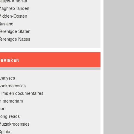
atijns-Amerika
Maghreb-landen
Midden-Oosten
Rusland
erenigde Staten
erenigde Naties
BRIEKEN
nalyses
oekrecensies
ilms en documentaires
In memoriam
ort
Long-reads
uziekrecensies
pinie