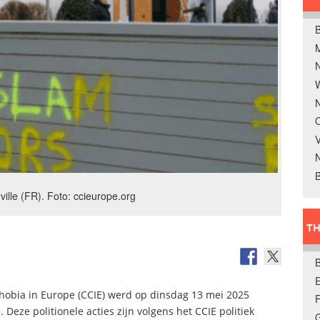
B
W
N
O
V
B
lle (FR). Foto: ccieurope.org
TH
E
phobia in Europe (CCIE) werd op dinsdag 13 mei 2025
eze politionele acties zijn volgens het CCIE politiek