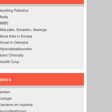
ezetting Palestina
Media
NMBS
ikiLeaks, Snowden, Assange
ieuw links in Europa
nrust in Oekraine
rijhandelsakkoorden
Noam Chomsky
razilië Coup
EMA’S
Banken
cologie
Fascisme en nazisme
Gezondheidszorg