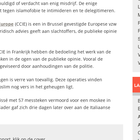
uldigd of verdacht van enig misdrijf. De enige
et tegen islamofobie te intimideren en te delegitimeren.
 Europe
(CCIE) is een in Brussel gevestigde Europese vzw
R
ridisch advies geeft aan slachtoffers, de publieke opinie
S
U
CCIE in Frankrijk hebben de bedoeling het werk van de
V
aken in de ogen van de publieke opinie. Vooral de
 geviseerd door aanhoudingen van de politie.
en is verre van toevallig. Deze operaties vinden
L
slim nog vers in het geheugen ligt.
issé met 57 messteken vermoord voor een moskee in
B
er gaf zich drie dagen later over aan de Italiaanse
A
A
C
pport, klik op de cover