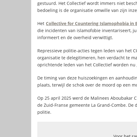
gestuurd. Het Collectief wordt immers niet besch
bedoeling is de organisatie omwille van zijn inz
Het
Collective for Countering Islamophobia in
die incidenten van islamofobie inventariseert, ju
informeert en de overheid verwittigt.
Repressieve politie-acties tegen leden van het 
organisatie te delegitimeren, hen verdacht te m
oprichtende leden van het Collectief worden nu
De timing van deze huiszoekingen en aanhouding
plaats, terwijl de schok over de moord op een mo
Op 25 april 2025 werd de Malinees Aboubakar C
de Zuid-Franse gemeente La Grand-Combe. De dad
politie.
Voor het ra