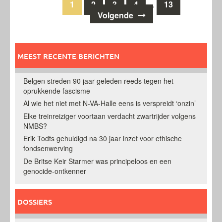
Berichten
1
2
3
4
13
…
Volgende
navigatie
MEEST RECENTE BERICHTEN
Belgen streden 90 jaar geleden reeds tegen het
oprukkende fascisme
Al wie het niet met N-VA-Halle eens is verspreidt ‘onzin’
Elke treinreiziger voortaan verdacht zwartrijder volgens
NMBS?
Erik Todts gehuldigd na 30 jaar inzet voor ethische
fondsenwerving
De Britse Keir Starmer was principeloos en een
genocide-ontkenner
DOSSIERS