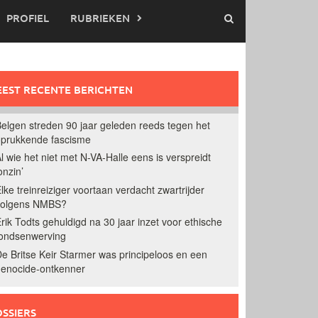
PROFIEL
RUBRIEKEN
EST RECENTE BERICHTEN
elgen streden 90 jaar geleden reeds tegen het
prukkende fascisme
l wie het niet met N-VA-Halle eens is verspreidt
onzin’
lke treinreiziger voortaan verdacht zwartrijder
volgens NMBS?
rik Todts gehuldigd na 30 jaar inzet voor ethische
ondsenwerving
e Britse Keir Starmer was principeloos en een
enocide-ontkenner
SSIERS