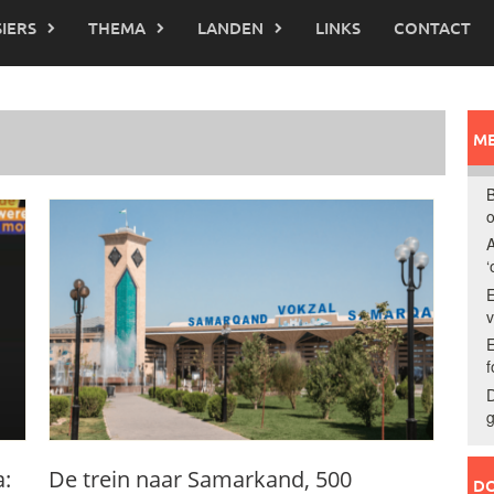
IERS
THEMA
LANDEN
LINKS
CONTACT
ME
B
o
A
‘
E
E
f
D
g
:
De trein naar Samarkand, 500
DO