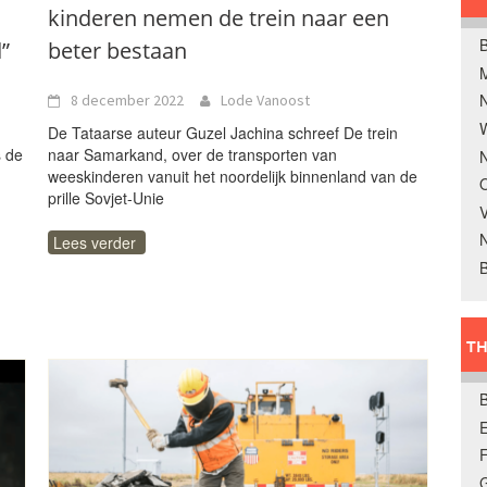
n
kinderen nemen de trein naar een
B
”
beter bestaan
8 december 2022
Lode Vanoost
W
De Tataarse auteur Guzel Jachina schreef De trein
s de
naar Samarkand, over de transporten van
N
weeskinderen vanuit het noordelijk binnenland van de
O
prille Sovjet-Unie
V
Lees verder
B
TH
E