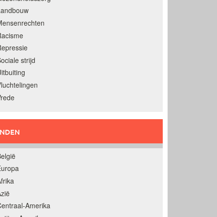
Landbouw
Mensenrechten
Racisme
epressie
ociale strijd
itbuiting
luchtelingen
Vrede
ANDEN
elgië
Europa
frika
zië
entraal-Amerika