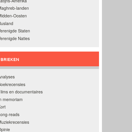
atijns-Amerika
Maghreb-landen
Midden-Oosten
Rusland
erenigde Staten
erenigde Naties
BRIEKEN
nalyses
oekrecensies
ilms en documentaires
In memoriam
ort
Long-reads
uziekrecensies
pinie