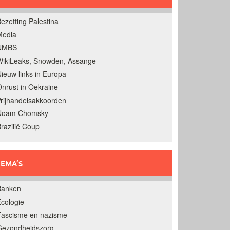
ezetting Palestina
Media
NMBS
ikiLeaks, Snowden, Assange
ieuw links in Europa
nrust in Oekraine
rijhandelsakkoorden
Noam Chomsky
razilië Coup
EMA’S
Banken
cologie
Fascisme en nazisme
Gezondheidszorg