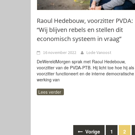
Raoul Hedebouw, voorzitter PVDA:
“Wij blijven rebels en stellen dit
economisch systeem in vraag”
16 november 2022
Lode Vanoost
DeWereldMorgen sprak met Raoul Hedebouw,
voorzitter van de PVDA-PTB. Hij licht toe hoe hij als
voorzitter functioneert en de interne democratische
werking van
Lees verder
Berichten
Vorige
1
2