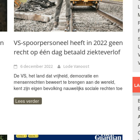
R
S
en
VS-spoorpersoneel heeft in 2022 geen
U
recht op één dag betaald ziekteverlof
V
6 december 2022
Lode Vanoost
De VS, het land dat vrijheid, democratie en
mensenrechten beweert te brengen aan de wereld,
L
kent zijn eigen bevolking nauwelijks sociale rechten toe
B
Lees verder
A
A
C