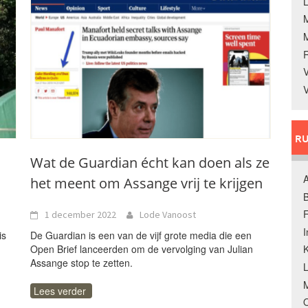
L
V
V
RU
Wat de Guardian écht kan doen als ze
A
het meent om Assange vrij te krijgen
B
F
1 december 2022
Lode Vanoost
is
De Guardian is een van de vijf grote media die een
Open Brief lanceerden om de vervolging van Julian
K
Assange stop te zetten.
M
Lees verder
O