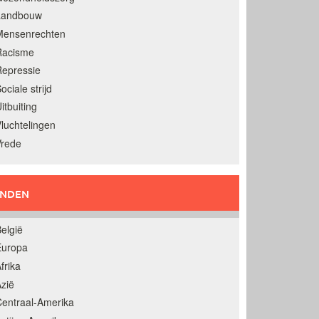
Landbouw
Mensenrechten
Racisme
epressie
ociale strijd
itbuiting
luchtelingen
Vrede
ANDEN
elgië
Europa
frika
zië
entraal-Amerika