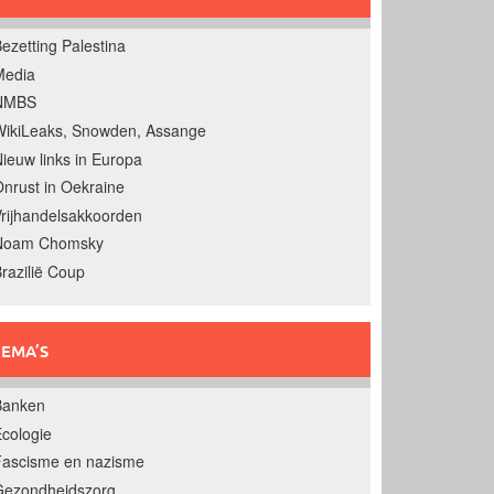
ezetting Palestina
Media
NMBS
ikiLeaks, Snowden, Assange
ieuw links in Europa
nrust in Oekraine
rijhandelsakkoorden
Noam Chomsky
razilië Coup
EMA’S
Banken
cologie
Fascisme en nazisme
Gezondheidszorg