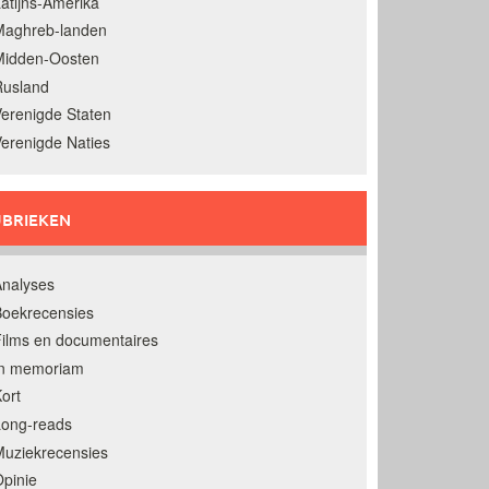
atijns-Amerika
Maghreb-landen
Midden-Oosten
Rusland
erenigde Staten
erenigde Naties
BRIEKEN
nalyses
oekrecensies
ilms en documentaires
In memoriam
ort
Long-reads
uziekrecensies
pinie