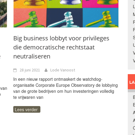
R
Big business lobbyt voor privileges
S
U
die democratische rechtstaat
V
e
neutraliseren
28 juni 2021
Lode Vanoost
In een nieuw rapport ontmaskert de watchdog-
L
organisatie Corporate Europe Observatory de lobbying
 van
van de grote bedrijven om hun investeringen volledig
e
B
te vrijwaren van
Lees verder
A
A
C