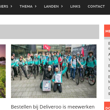
IERS
THEMA
LANDEN
LINKS
CONTACT
ME
B
o
A
‘
E
E
f
D
g
Bestellen bij Deliveroo is meewerken
DO