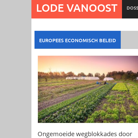
Ga
LODE VANOOST
DOSS
naar
de
inhoud
EUROPEES ECONOMISCH BELEID
Ongemoeide wegblokkades door