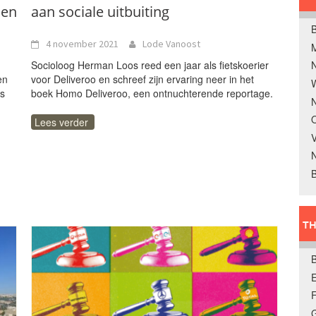
den
aan sociale uitbuiting
B
4 november 2021
Lode Vanoost
Socioloog Herman Loos reed een jaar als fietskoerier
en
voor Deliveroo en schreef zijn ervaring neer in het
W
es
boek Homo Deliveroo, een ontnuchterende reportage.
N
O
Lees verder
V
B
TH
E