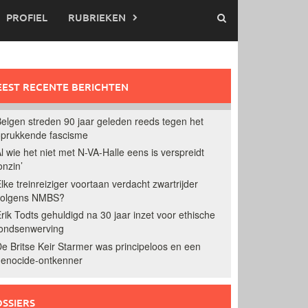
PROFIEL
RUBRIEKEN
EST RECENTE BERICHTEN
elgen streden 90 jaar geleden reeds tegen het
prukkende fascisme
l wie het niet met N-VA-Halle eens is verspreidt
onzin’
lke treinreiziger voortaan verdacht zwartrijder
volgens NMBS?
rik Todts gehuldigd na 30 jaar inzet voor ethische
ondsenwerving
e Britse Keir Starmer was principeloos en een
enocide-ontkenner
SSIERS