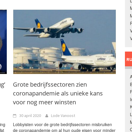
L
V
V
RU
A
g’
Grote bedrijfssectoren zien
B
F
coronapandemie als unieke kans
voor nog meer winsten
K
30 april 2020
Lode Vanoost
M
ing
Lobbyisten voor de grote bedrijfssectoren misbruiken
O
Wat
de coronapandemie om al hun oude eisen voor minder